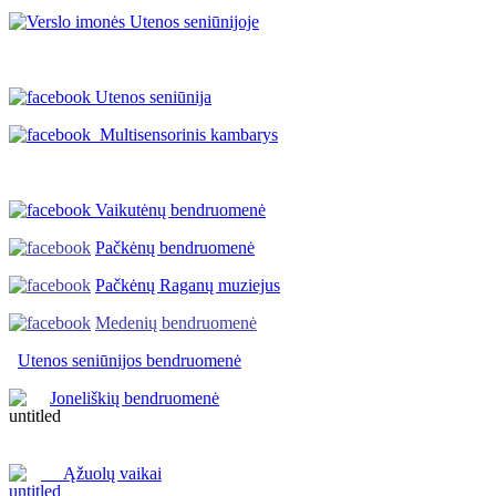
Utenos seniūnija
Multisensorinis kambarys
Vaikutėnų bendruomenė
Pačkėnų bendruomenė
Pačkėnų Raganų muziejus
Medenių bendruomenė
Utenos seniūnijos
bendruomenė
Joneliškių bendruomenė
Ąžuolų vaikai