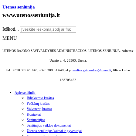
Utenos seniūnija
www.utenosseniunija.lt
Ieškoti...
MENU
UTENOS RAJONO SAVIVALDYBĖS ADMINISTRACIJOS UTENOS SENIŪNIJA.
Adresas:
Utenio a. 4, 28503, Utena.
Tel.: +370 389 61 648, +370 389 61 649, el.p.
saulius.gaizauskas@utena.lt
, filialo kodas
188705452
Apie seniūniją
Biliakiemio kraštas
Pačkėnų kraštas
Vaikutėnų kraštas
Kontaktai
Seniūnaitijos
Seniūnijos veiklos dokumentai
Utenos seniūnijos kaimai ir gyventojai