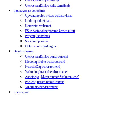
Utenos seniūnijos istorija
Utenos seniūnijos kelių žemėlapis
Paslaugos gyventojams
Gyvenamosios vietos deklaravimas
Leidimų išdavimas
Notariniai veiksmai
ES ir nacionalinė parama žemės ūkiui
Pažymų išdavimas
Socialinė parama
Elektroninės paslaugos
Bendruomenės
Utenos seniūnijos bendruomenė
Medenių krašto bendruomenė
Nemeikščių bendruomenė
Vaikutėnų krašto bendruomenė
Asociacija „Menų sintezė Vaikutėnuose"
Pačkėnų krašto bendruomenė
Joneliškio bendruomenė
Institucijos