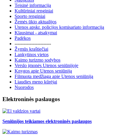
Teisinė informacija
Kultūriniai renginiai
Sporto renginiai
Žemės ūkio aktualijos
Utenos apskr. policijos komisariato informacija
Klausimai - atsakymai
Padėkos
------------------------
Žymūs kraštiečiai
Lankytinos vietos
Kaimo turizmo sodybos
Verslo įmonės Utenos seniūnijoje
Knygos apie Utenos seniūniją
Filmuota medžiaga apie Utenos seniūniją
Liaudies meno kūrėjai
Nuorodos
Elektroninės paslaugos
Seniūnijos teikiamos elektroninės paslaugos