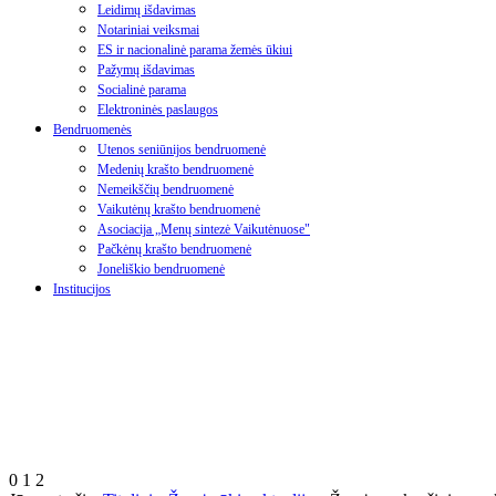
Leidimų išdavimas
Notariniai veiksmai
ES ir nacionalinė parama žemės ūkiui
Pažymų išdavimas
Socialinė parama
Elektroninės paslaugos
Bendruomenės
Utenos seniūnijos bendruomenė
Medenių krašto bendruomenė
Nemeikščių bendruomenė
Vaikutėnų krašto bendruomenė
Asociacija „Menų sintezė Vaikutėnuose"
Pačkėnų krašto bendruomenė
Joneliškio bendruomenė
Institucijos
0
1
2