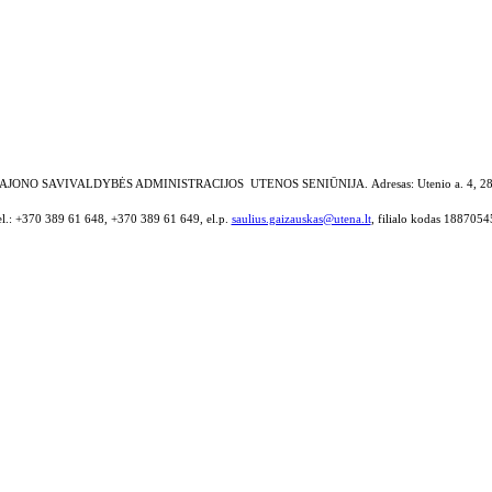
AJONO SAVIVALDYBĖS ADMINISTRACIJOS UTENOS SENIŪNIJA.
Adresas: Utenio a. 4, 2
el.: +370 389 61 648, +370 389 61 649, el.p.
saulius.gaizauskas@utena.lt
, filialo kodas 1887054