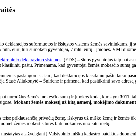
aitės
deklaracijos suformuotos ir išsiųstos visiems žemės savininkams, jį s
 mln. eurų turi sumokėti gyventojai, 7 mln. eurų - įmonės. VMI duomen
ektroninio deklaravimo sistemos
(EDS) – šiuos gyventojus taip pat asm
 klasikiniu paštu. Primenama, kad gyventojai žemės mokesčio sumą gali 
inėmis paslaugomis - tam, kad deklaracijos klasikiniu paštų laiku pasiek
 Stasė Aliukonytė – Šnirienė ir primena, kad pasitikrinti savo adresą g
p pat nurodžius žemės mokesčio sumą ir įmokos kodą, kuris yra
3011
, t
aigose.
Mokant žemės mokestį už kitą asmenį, mokėjimo dokumente
se priklausančią privačią žemę, išskyrus už miško žemę ir žemės ūkio 
 – tuomet žemės mokestis turės būti mokamas nuo kitų metų.
ustatytas atsižvelgiant į Valstybinio miškų kadastro pateiktus duomen