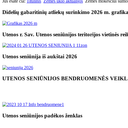
Jūs esate čia:
Titulinis
Žemės ūkio aktualijos
Žemės mokesčiui sumokė
Didelių gabaritinių atliekų surinkimo 2026 m. grafik
Utenos r. Sav. Utenos seniūnijos teritorijos vietinės re
Utenos seniūnija iš aukštai 2026
UTENOS SENIŪNIJOS BENDRUOMENĖS VEIK
Utenos seniūnijos padėkos ženklas