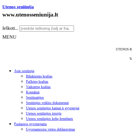
Utenos seniūnija
www.utenosseniunija.lt
Ieškoti...
MENU
UTENOS R
T
Apie seniūniją
Biliakiemio kraštas
Pačkėnų kraštas
Vaikutėnų kraštas
Kontaktai
Seniūnaitijos
Seniūnijos veiklos dokumentai
Utenos seniūnijos kaimai ir gyventojai
Utenos seniūnijos istorija
Utenos seniūnijos kelių žemėlapis
Paslaugos gyventojams
Gyvenamosios vietos deklaravimas