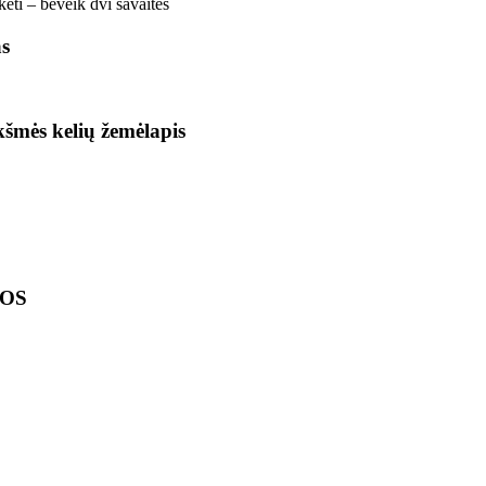
ti – beveik dvi savaitės
as
ikšmės kelių žemėlapis
LOS