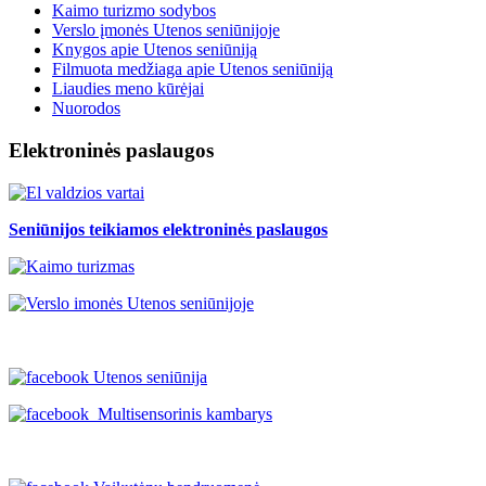
Kaimo turizmo sodybos
Verslo įmonės Utenos seniūnijoje
Knygos apie Utenos seniūniją
Filmuota medžiaga apie Utenos seniūniją
Liaudies meno kūrėjai
Nuorodos
Elektroninės paslaugos
Seniūnijos teikiamos elektroninės paslaugos
Utenos seniūnija
Multisensorinis kambarys