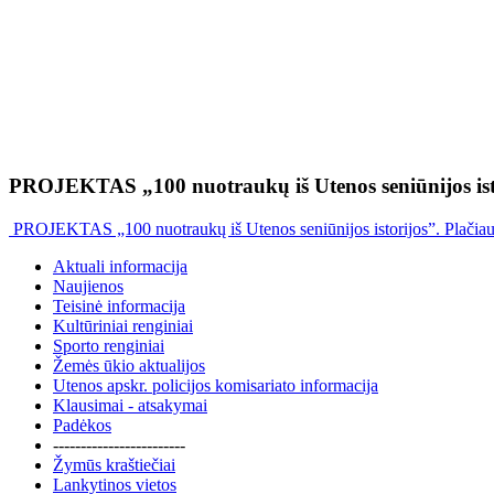
PROJEKTAS „100 nuotraukų iš Utenos seniūnijos ist
PROJEKTAS „100 nuotraukų iš Utenos seniūnijos istorijos”. Plačia
Aktuali informacija
Naujienos
Teisinė informacija
Kultūriniai renginiai
Sporto renginiai
Žemės ūkio aktualijos
Utenos apskr. policijos komisariato informacija
Klausimai - atsakymai
Padėkos
------------------------
Žymūs kraštiečiai
Lankytinos vietos