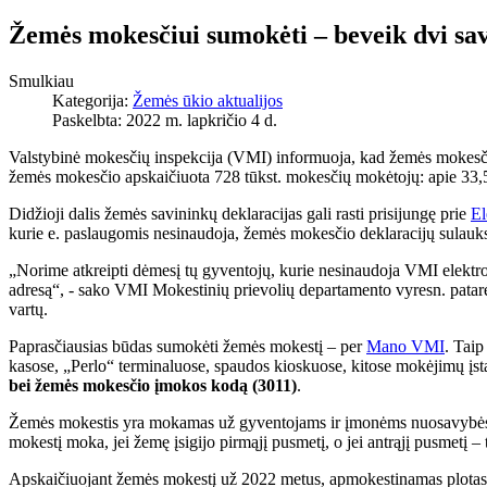
Žemės mokesčiui sumokėti – beveik dvi sav
Smulkiau
Kategorija:
Žemės ūkio aktualijos
Paskelbta: 2022 m. lapkričio 4 d.
Valstybinė mokesčių inspekcija (VMI) informuoja, kad žemės mokesčio 
žemės mokesčio apskaičiuota 728 tūkst. mokesčių mokėtojų: apie 33,5
Didžioji dalis žemės savininkų deklaracijas gali rasti prisijungę prie
El
kurie e. paslaugomis nesinaudoja, žemės mokesčio deklaracijų sulauks
„Norime atkreipti dėmesį tų gyventojų, kurie nesinaudoja VMI elektron
adresą“, - sako VMI Mokestinių prievolių departamento vyresn. patarėja
vartų.
Paprasčiausias būdas sumokėti žemės mokestį – per
Mano VMI
. Tai
kasose, „Perlo“ terminaluose, spaudos kioskuose, kitose mokėjimų įst
bei žemės mokesčio įmokos kodą (3011)
.
Žemės mokestis yra mokamas už gyventojams ir įmonėms nuosavybės tei
mokestį moka, jei žemę įsigijo pirmąjį pusmetį, o jei antrąjį pusmetį
Apskaičiuojant žemės mokestį už 2022 metus, apmokestinamas plotas n