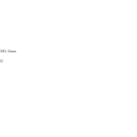
8503, Utena.
52