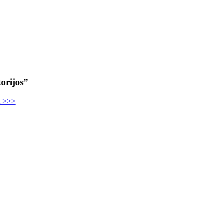
orijos”
u >>>