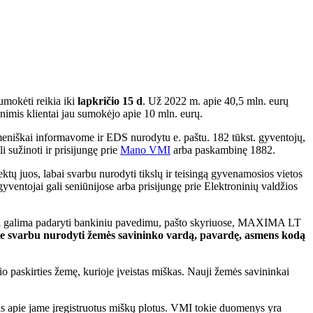
umokėti reikia iki
lapkričio 15 d
. Už 2022 m. apie 40,5 mln. eurų
imis klientai jau sumokėjo apie 10 mln. eurų.
eniškai informavome ir EDS nurodytu e. paštu. 182 tūkst. gyventojų,
sužinoti ir prisijungę prie
Mano VMI
arba paskambinę 1882.
tų juos, labai svarbu nurodyti tikslų ir teisingą gyvenamosios vietos
yventojai gali seniūnijose arba prisijungę prie Elektroninių valdžios
ai galima padaryti bankiniu pavedimu, pašto skyriuose, MAXIMA LT
 svarbu nurodyti žemės savininko vardą, pavardę, asmens kodą
paskirties žemę, kurioje įveistas miškas. Nauji žemės savininkai
is apie jame įregistruotus miškų plotus. VMI tokie duomenys yra