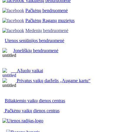
Vaikutėnų bendruomenė
Pačkėnų bendruomenė
Pačkėnų Raganų muziejus
Medenių bendruomenė
Utenos seniūnijos
bendruomenė
Joneliškių bendruomenė
Ąžuolų vaikai
Privatus vaikų darželis „Augame kartu“
Biliakiemio vaikų dienos centras
Pačkėnų vaikų dienos centras