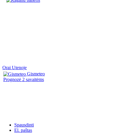
Orai Utenoje
Gismeteo
Prognozė 2 savaitėms
Spausdinti
El. paštas