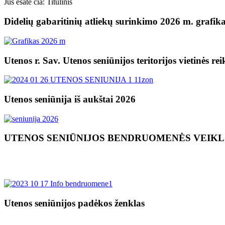
Jūs esate čia:
Titulinis
Didelių gabaritinių atliekų surinkimo 2026 m. grafik
Utenos r. Sav. Utenos seniūnijos teritorijos vietinės re
Utenos seniūnija iš aukštai 2026
UTENOS SENIŪNIJOS BENDRUOMENĖS VEIK
Utenos seniūnijos padėkos ženklas