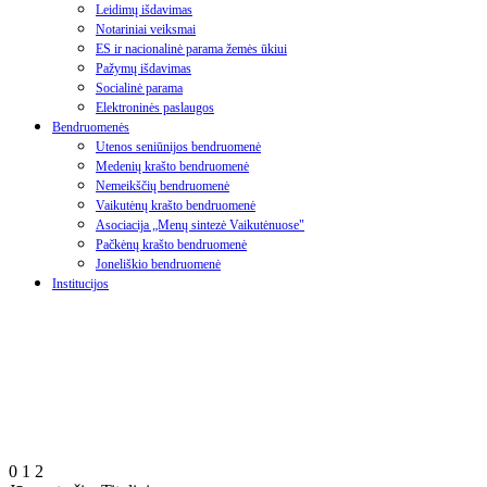
Leidimų išdavimas
Notariniai veiksmai
ES ir nacionalinė parama žemės ūkiui
Pažymų išdavimas
Socialinė parama
Elektroninės paslaugos
Bendruomenės
Utenos seniūnijos bendruomenė
Medenių krašto bendruomenė
Nemeikščių bendruomenė
Vaikutėnų krašto bendruomenė
Asociacija „Menų sintezė Vaikutėnuose"
Pačkėnų krašto bendruomenė
Joneliškio bendruomenė
Institucijos
0
1
2