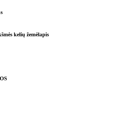
as
ikšmės kelių žemėlapis
LOS