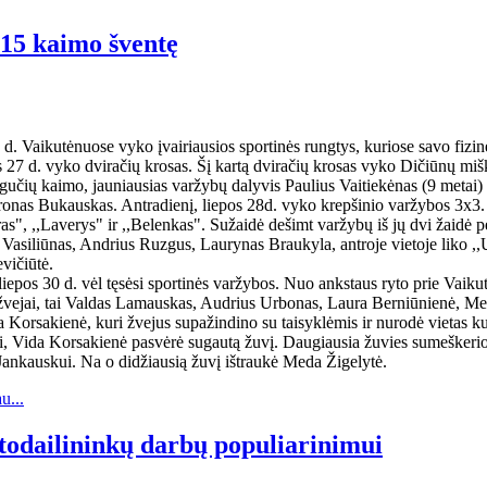
015 kaimo šventę
 d. Vaikutėnuose vyko įvairiausios sportinės rungtys, kuriose savo fizin
s 27 d. vyko dviračių krosas. Šį kartą dviračių krosas vyko Dičiūnų miš
učių kaimo, jauniausias varžybų dalyvis Paulius Vaitiekėnas (9 metai) už
ironas Bukauskas. Antradienį, liepos 28d. vyko krepšinio varžybos 3x3.
ras", ,,Laverys" ir ,,Belenkas". Sužaidė dešimt varžybų iš jų dvi žaidė 
Vasiliūnas, Andrius Ruzgus, Laurynas Braukyla, antroje vietoje liko ,,U
vičiūtė.
liepos 30 d. vėl tęsėsi sportinės varžybos. Nuo ankstaus ryto prie Vaikut
 žvejai, tai Valdas Lamauskas, Audrius Urbonas, Laura Berniūnienė, Me
Korsakienė, kuri žvejus supažindino su taisyklėmis ir nurodė vietas ku
i, Vida Korsakienė pasvėrė sugautą žuvį. Daugiausia žuvies sumeškerio
Jankauskui. Na o didžiausią žuvį ištraukė Meda Žigelytė.
u...
todailininkų darbų populiarinimui