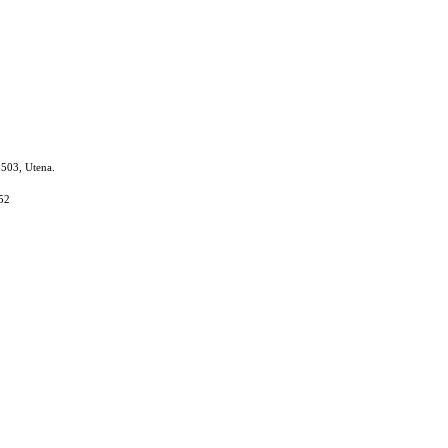
8503, Utena.
52