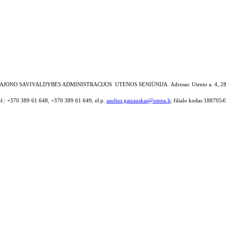
AJONO SAVIVALDYBĖS ADMINISTRACIJOS UTENOS SENIŪNIJA.
Adresas: Utenio a. 4, 2
el.: +370 389 61 648, +370 389 61 649, el.p.
saulius.gaizauskas@utena.lt
, filialo kodas 1887054