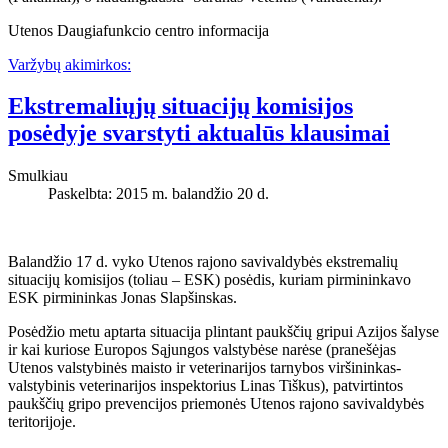
Utenos Daugiafunkcio centro informacija
Varžybų akimirkos:
Ekstremaliųjų situacijų komisijos
posėdyje svarstyti aktualūs klausimai
Smulkiau
Paskelbta: 2015 m. balandžio 20 d.
Balandžio 17 d. vyko Utenos rajono savivaldybės ekstremalių
situacijų komisijos (toliau – ESK) posėdis, kuriam pirmininkavo
ESK pirmininkas Jonas Slapšinskas.
Posėdžio metu aptarta situacija plintant paukščių gripui Azijos šalyse
ir kai kuriose Europos Sąjungos valstybėse narėse (pranešėjas
Utenos valstybinės maisto ir veterinarijos tarnybos viršininkas-
valstybinis veterinarijos inspektorius Linas Tiškus), patvirtintos
paukščių gripo prevencijos priemonės Utenos rajono savivaldybės
teritorijoje.