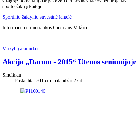
susigrąžinome viltį dar pakovoti dėl prizinės vietos bendroje visų
sporto šakų įskaitoje.
Sportinių žaidynių suvestinė lentelė
Informacija ir nuotraukos Giedriaus Mikšio
Varžybų akimirkos:
Akcija „Darom - 2015“ Utenos seniūnijoje
Smulkiau
Paskelbta: 2015 m. balandžio 27 d.