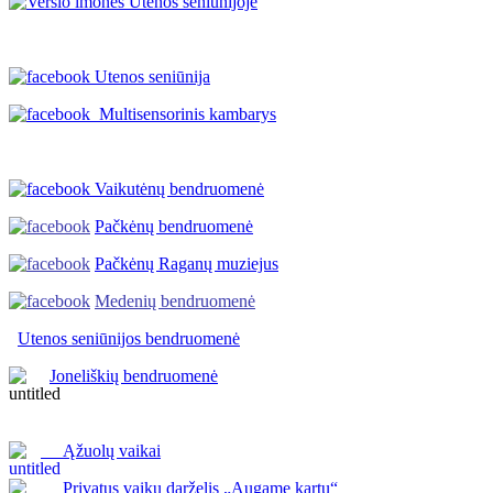
Utenos seniūnija
Multisensorinis kambarys
Vaikutėnų bendruomenė
Pačkėnų bendruomenė
Pačkėnų Raganų muziejus
Medenių bendruomenė
Utenos seniūnijos
bendruomenė
Joneliškių bendruomenė
Ąžuolų vaikai
Privatus vaikų darželis „Augame kartu“