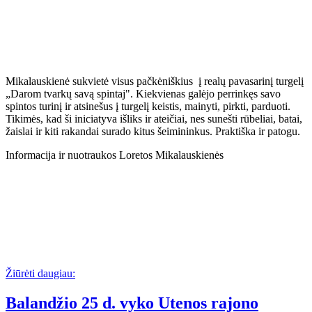
Mikalauskienė sukvietė visus pačkėniškius į realų pavasarinį turgelį
„Darom tvarkų savą spintaj". Kiekvienas galėjo perrinkęs savo
spintos turinį ir atsinešus į turgelį keistis, mainyti, pirkti, parduoti.
Tikimės, kad ši iniciatyva išliks ir ateičiai, nes sunešti rūbeliai, batai,
žaislai ir kiti rakandai surado kitus šeimininkus. Praktiška ir patogu.
Informacija ir nuotraukos Loretos Mikalauskienės
Žiūrėti daugiau:
Balandžio 25 d. vyko Utenos rajono