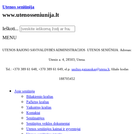
Utenos seniūnija
www.utenosseniunija.lt
Ieškoti...
MENU
UTENOS RAJONO SAVIVALDYBĖS ADMINISTRACIJOS UTENOS SENIŪNIJA.
Adresas:
Utenio a. 4, 28503, Utena.
Tel.: +370 389 61 648, +370 389 61 649, el.p.
saulius.gaizauskas@utena.lt
, filialo kodas
188705452
Apie seniūniją
Biliakiemio kraštas
Pačkėnų kraštas
Vaikutėnų kraštas
Kontaktai
Seniūnaitijos
Seniūnijos veiklos dokumentai
Utenos seniūnijos kaimai ir gyventojai