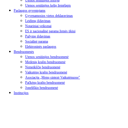
Utenos seniūnijos istorija
Utenos seniūnijos kelių žemėlapis
Paslaugos gyventojams
Gyvenamosios vietos deklaravimas
Leidimų išdavimas
Notariniai veiksmai
ES ir nacionalinė parama žemės ūkiui
Pažymų išdavimas
Socialinė parama
Elektroninės paslaugos
Bendruomenės
Utenos seniūnijos bendruomenė
Medenių krašto bendruomenė
Nemeikščių bendruomenė
Vaikutėnų krašto bendruomenė
Asociacija „Menų sintezė Vaikutėnuose"
Pačkėnų krašto bendruomenė
Joneliškio bendruomenė
Institucijos