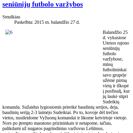
seniūnijų futbolo varžybos
Smulkiau
Paskelbta: 2015 m. balandžio 27 d.
Balandžio 25
d. vykusiose
Utenos rajono
seniūnijų
futbolo
varžybose,
mūsų
futbolininkai
savo grupėje
užėmė pirmą
vietą ir iškopė
į pusfinalį, kur
jų laukė stipri
Sudeikių
komanda. Sužaidus lygiosiomis prireikė baudinių serijos, deja,
baudinių seriją 2-3 laimėjo Sudeikiai. Po to, kovoje dėl trečios
vietos, nusileidome Vyžuonų komandai ir likome ketvirtoje vietoje.
Nors po įtempto maratono prizininkais ir netapome, tačiau,
palikdami už nugaros pagrindinius varžovus Leliūnus,