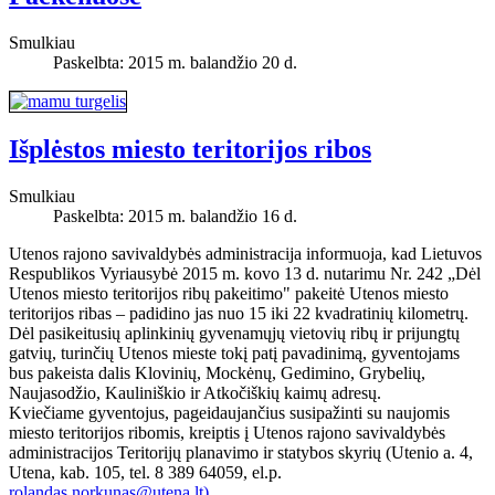
Smulkiau
Paskelbta: 2015 m. balandžio 20 d.
Išplėstos miesto teritorijos ribos
Smulkiau
Paskelbta: 2015 m. balandžio 16 d.
Utenos rajono savivaldybės administracija informuoja, kad Lietuvos
Respublikos Vyriausybė 2015 m. kovo 13 d. nutarimu Nr. 242 „Dėl
Utenos miesto teritorijos ribų pakeitimo" pakeitė Utenos miesto
teritorijos ribas – padidino jas nuo 15 iki 22 kvadratinių kilometrų.
Dėl pasikeitusių aplinkinių gyvenamųjų vietovių ribų ir prijungtų
gatvių, turinčių Utenos mieste tokį patį pavadinimą, gyventojams
bus pakeista dalis Klovinių, Mockėnų, Gedimino, Grybelių,
Naujasodžio, Kauliniškio ir Atkočiškių kaimų adresų.
Kviečiame gyventojus, pageidaujančius susipažinti su naujomis
miesto teritorijos ribomis, kreiptis į Utenos rajono savivaldybės
administracijos Teritorijų planavimo ir statybos skyrių (Utenio a. 4,
Utena, kab. 105, tel. 8 389 64059, el.p.
rolandas.norkunas@utena.lt
)
.