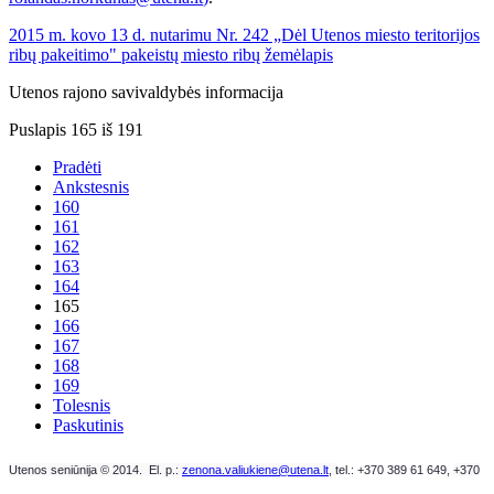
2015 m. kovo 13 d. nutarimu Nr. 242 „Dėl Utenos miesto teritorijos
ribų pakeitimo" pakeistų miesto ribų žemėlapis
Utenos rajono savivaldybės informacija
Puslapis 165 iš 191
Pradėti
Ankstesnis
160
161
162
163
164
165
166
167
168
169
Tolesnis
Paskutinis
Utenos seniūnija © 2014. El. p.:
zenona.valiukiene@utena.lt
, t
el.: +370 389 61 649,
+370