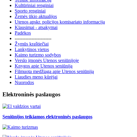
Kultūriniai renginiai
Sporto renginiai
Žemės ūkio aktualijos
Utenos apskr. policijos komisariato informacija
Klausimai - atsakymai
Padėkos
------------------------
Žymūs kraštiečiai
Lankytinos vietos
Kaimo turizmo sodybos
Verslo įmonės Utenos seniūnijoje
Knygos apie Utenos seniūniją
Filmuota medžiaga apie Utenos seniūniją
Liaudies meno kūrėjai
Nuorodos
Elektroninės paslaugos
Seniūnijos teikiamos elektroninės paslaugos