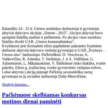
Balandžio 24 - 25 d. Utenos seniūnijos darbuotojai ir gyventojai
aktyviai dalyvavo akcijoje „Darom - 2015". Akcijos dalyviai buvo
aprūpinti šiukšlių maišais ir pirštinėmis. Po akcijos visas surinktas
šiukšles išvežė UAB „Utenos komunalininkas".
Kvykliuose prie Kernadeto ežero paplūdimio pakrantės švarinimo
darbuose aktyviai dalyvavo vietiniai gyventojai ir UAB „Švyturys -
Utenos alus" darbuotojai. Pačkėniškiai: D. Venclovas, A.
Vaitkevičius, R. Adamka, T. Steikūnas, J. ir A. Vidžiūnai. G.
Adomėnienė, L. Mikalauskienė, V. Šikštelienė rinko šiukšles, tvarkė
pakeles, Ežero g. įvažiavimą, tvarkė gyvenvietės viešąsias erdves.
Labai aktyviai į akciją įsijungė Pačkėnų savarankiškų namų
gyventojai su jų socialine darbuotoja Dalia Misevičiene.
Skaityti daugiau...
Pačkėnuose skelbiamas konkursas
motinos dienai paminėti