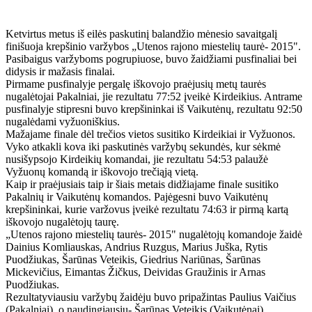
Ketvirtus metus iš eilės paskutinį balandžio mėnesio savaitgalį
finišuoja krepšinio varžybos „Utenos rajono miestelių taurė- 2015".
Pasibaigus varžyboms pogrupiuose, buvo žaidžiami pusfinaliai bei
didysis ir mažasis finalai.
Pirmame pusfinalyje pergalę iškovojo praėjusių metų taurės
nugalėtojai Pakalniai, jie rezultatu 77:52 įveikė Kirdeikius. Antrame
pusfinalyje stipresni buvo krepšininkai iš Vaikutėnų, rezultatu 92:50
nugalėdami vyžuoniškius.
Mažajame finale dėl trečios vietos susitiko Kirdeikiai ir Vyžuonos.
Vyko atkakli kova iki paskutinės varžybų sekundės, kur sėkmė
nusišypsojo Kirdeikių komandai, jie rezultatu 54:53 palaužė
Vyžuonų komandą ir iškovojo trečiąją vietą.
Kaip ir praėjusiais taip ir šiais metais didžiajame finale susitiko
Pakalnių ir Vaikutėnų komandos. Pajėgesni buvo Vaikutėnų
krepšininkai, kurie varžovus įveikė rezultatu 74:63 ir pirmą kartą
iškovojo nugalėtojų taurę.
„Utenos rajono miestelių taurės- 2015" nugalėtojų komandoje žaidė
Dainius Komliauskas, Andrius Ruzgus, Marius Juška, Rytis
Puodžiukas, Šarūnas Veteikis, Giedrius Nariūnas, Šarūnas
Mickevičius, Eimantas Žičkus, Deividas Graužinis ir Arnas
Puodžiukas.
Rezultatyviausiu varžybų žaidėju buvo pripažintas Paulius Vaičius
(Pakalniai), o naudingiausiu- Šarūnas Veteikis (Vaikutėnai).