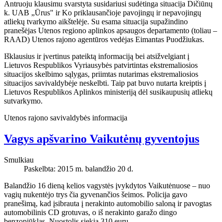
Antruoju klausimu svarstyta susidariusi sudėtinga situacija Dičiūnų
k. UAB „Ūrus" ir Ko priklausančioje pavojingų ir nepavojingų
atliekų tvarkymo aikštelėje. Su esama situacija supažindino
pranešėjas Utenos regiono aplinkos apsaugos departamento (toliau –
RAAD) Utenos rajono agentūros vedėjas Eimantas Puodžiukas.
Išklausius ir įvertinus pateiktą informaciją bei atsižvelgiant į
Lietuvos Respublikos Vyriausybės patvirtintas ekstremaliosios
situacijos skelbimo sąlygas, priimtas nutarimas ekstremaliosios
situacijos savivaldybėje neskelbti. Taip pat buvo nutarta kreiptis į
Lietuvos Respublikos Aplinkos ministeriją dėl susikaupusių atliekų
sutvarkymo.
Utenos rajono savivaldybės informacija
Vagys apšvarino Vaikutėnų gyventojus
Smulkiau
Paskelbta: 2015 m. balandžio 20 d.
Balandžio 16 dieną kelios vagystės įvykdytos Vaikutėnuose – nuo
vagių nukentėjo trys čia gyvenančios šeimos. Policija gavo
pranešimą, kad įsibrauta į nerakinto automobilio saloną ir pavogtas
automobilinis CD grotuvas, o iš nerakinto garažo dingo
benzopjūklas. Nuostolis siekia 310 eurų.