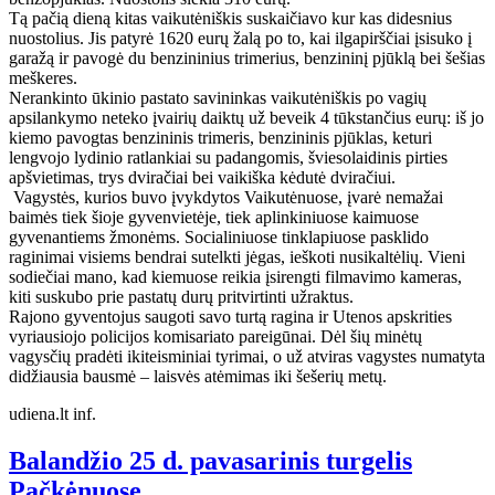
Tą pačią dieną kitas vaikutėniškis suskaičiavo kur kas didesnius
nuostolius. Jis patyrė 1620 eurų žalą po to, kai ilgapirščiai įsisuko į
garažą ir pavogė du benzininius trimerius, benzininį pjūklą bei šešias
meškeres.
Nerankinto ūkinio pastato savininkas vaikutėniškis po vagių
apsilankymo neteko įvairių daiktų už beveik 4 tūkstančius eurų: iš jo
kiemo pavogtas benzininis trimeris, benzininis pjūklas, keturi
lengvojo lydinio ratlankiai su padangomis, šviesolaidinis pirties
apšvietimas, trys dviračiai bei vaikiška kėdutė dviračiui.
Vagystės, kurios buvo įvykdytos Vaikutėnuose, įvarė nemažai
baimės tiek šioje gyvenvietėje, tiek aplinkiniuose kaimuose
gyvenantiems žmonėms. Socialiniuose tinklapiuose pasklido
raginimai visiems bendrai sutelkti jėgas, ieškoti nusikaltėlių. Vieni
sodiečiai mano, kad kiemuose reikia įsirengti filmavimo kameras,
kiti suskubo prie pastatų durų pritvirtinti užraktus.
Rajono gyventojus saugoti savo turtą ragina ir Utenos apskrities
vyriausiojo policijos komisariato pareigūnai. Dėl šių minėtų
vagysčių pradėti ikiteisminiai tyrimai, o už atviras vagystes numatyta
didžiausia bausmė – laisvės atėmimas iki šešerių metų.
udiena.lt inf.
Balandžio 25 d. pavasarinis turgelis
Pačkėnuose