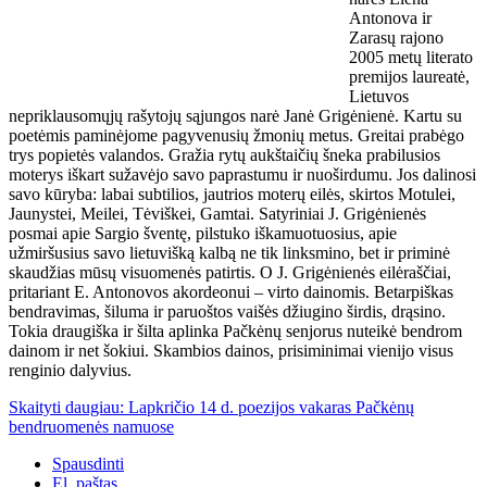
Antonova ir
Zarasų rajono
2005 metų literato
premijos laureatė,
Lietuvos
nepriklausomųjų rašytojų sąjungos narė Janė Grigėnienė. Kartu su
poetėmis paminėjome pagyvenusių žmonių metus. Greitai prabėgo
trys popietės valandos. Gražia rytų aukštaičių šneka prabilusios
moterys iškart sužavėjo savo paprastumu ir nuoširdumu. Jos dalinosi
savo kūryba: labai subtilios, jautrios moterų eilės, skirtos Motulei,
Jaunystei, Meilei, Tėviškei, Gamtai. Satyriniai J. Grigėnienės
posmai apie Sargio šventę, pilstuko iškamuotuosius, apie
užmiršusius savo lietuvišką kalbą ne tik linksmino, bet ir priminė
skaudžias mūsų visuomenės patirtis. O J. Grigėnienės eilėraščiai,
pritariant E. Antonovos akordeonui – virto dainomis. Betarpiškas
bendravimas, šiluma ir paruoštos vaišės džiugino širdis, drąsino.
Tokia draugiška ir šilta aplinka Pačkėnų senjorus nuteikė bendrom
dainom ir net šokiui. Skambios dainos, prisiminimai vienijo visus
renginio dalyvius.
Skaityti daugiau: Lapkričio 14 d. poezijos vakaras Pačkėnų
bendruomenės namuose
Spausdinti
El. paštas