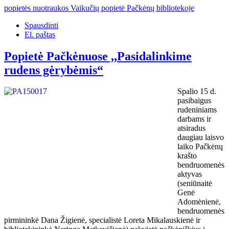
popietės nuotraukos Vaikučių popietė Pačkėnų bibliotekoje
Spausdinti
El. paštas
Popietė Pačkėnuose ,,Pasidalinkime
rudens gėrybėmis“
Spalio 15 d.
pasibaigus
rudeniniams
darbams ir
atsiradus
daugiau laisvo
laiko Pačkėnų
krašto
bendruomenės
aktyvas
(seniūnaitė
Genė
Adomėnienė,
bendruomenės
pirmininkė Dana Žigienė, specialistė Loreta Mikalauskienė ir