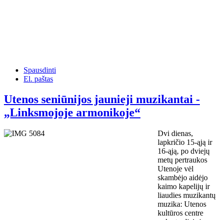
Spausdinti
El. paštas
Utenos seniūnijos jaunieji muzikantai -
„Linksmojoje armonikoje“
Dvi dienas,
lapkričio 15-ąją ir
16-ąją, po dviejų
metų pertraukos
Utenoje vėl
skambėjo aidėjo
kaimo kapelijų ir
liaudies muzikantų
muzika: Utenos
kultūros centre