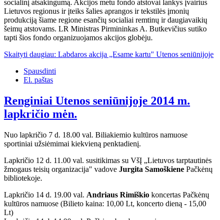
socialinį atsakingumą. Akcijos metu fondo atstovai lankys įvairius
Lietuvos regionus ir įteiks šalies aprangos ir tekstilės įmonių
produkciją šiame regione esančių socialiai remtinų ir daugiavaikių
šeimų atstovams. LR Ministras Pirmininkas A. Butkevičius sutiko
tapti šios fondo organizuojamos akcijos globėju.
Skaityti daugiau: Labdaros akcija „Esame kartu" Utenos seniūnijoje
Spausdinti
El. paštas
Renginiai Utenos seniūnijoje 2014 m.
lapkričio mėn.
Nuo lapkričio 7 d. 18.00 val. Biliakiemio kultūros namuose
sportiniai užsiėmimai kiekvieną penktadienį.
Lapkričio 12 d. 11.00 val. susitikimas su VšĮ „Lietuvos tarptautinės
žmogaus teisių organizacija" vadove
Jurgita Samoškiene
Pačkėnų
bibliotekoje.
Lapkričio 14 d. 19.00 val.
Andriaus Rimiškio
koncertas Pačkėnų
kultūros namuose (Bilieto kaina: 10,00 Lt, koncerto dieną - 15,00
Lt)