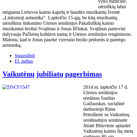
vyko tradicinė,
uteniškių labai
mėgiama Lietuvos kaimo kapelų ir liaudies muzikantų šventė
„Linksmoji armonika". Lapkričio 15-ąją, be kitų muzikantų,
uteniškius linksmino Utenos seniūnijos Pakalniškių kaimo
muzikantai broliai Svajūnas ir Jonas Ilčiukai. Svajūnas pastoviai
dalyvauja Pačkėnų kultūros namų ir Utenos seniūnijos renginiuose.
Malonu, kad ir Jonas pasekė vyresnio brolio pėdomis ir pamėgo
armoniką.
Spausdinti
El. paštas
Vaikutėnų jubiliatų pagerbimas
2014 m. lapkričio 17 d.
Utenos seniūnijos
seniūnas Saulius
Gaižauskas, socialinė
darbuotoja Rima
Petrošienė su Vaikutėnų
seniūnaitijos seniūnaite
Jūratė Bliuviene aplankė
Vaikutėnų kaimo šių metų
garbingo 80-ojo