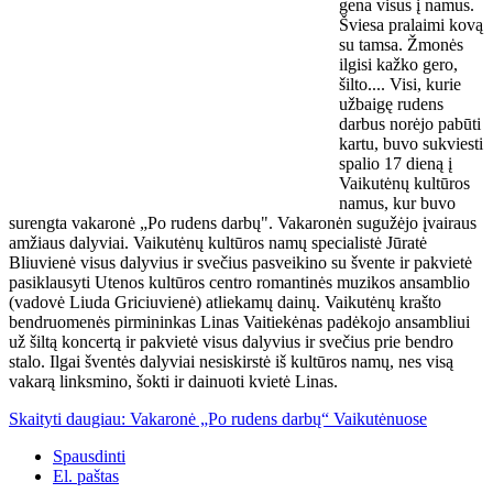
gena visus į namus.
Šviesa pralaimi kovą
su tamsa. Žmonės
ilgisi kažko gero,
šilto.... Visi, kurie
užbaigę rudens
darbus norėjo pabūti
kartu, buvo sukviesti
spalio 17 dieną į
Vaikutėnų kultūros
namus, kur buvo
surengta vakaronė „Po rudens darbų". Vakaronėn sugužėjo įvairaus
amžiaus dalyviai. Vaikutėnų kultūros namų specialistė Jūratė
Bliuvienė visus dalyvius ir svečius pasveikino su švente ir pakvietė
pasiklausyti Utenos kultūros centro romantinės muzikos ansamblio
(vadovė Liuda Griciuvienė) atliekamų dainų. Vaikutėnų krašto
bendruomenės pirmininkas Linas Vaitiekėnas padėkojo ansambliui
už šiltą koncertą ir pakvietė visus dalyvius ir svečius prie bendro
stalo. Ilgai šventės dalyviai nesiskirstė iš kultūros namų, nes visą
vakarą linksmino, šokti ir dainuoti kvietė Linas.
Skaityti daugiau: Vakaronė „Po rudens darbų“ Vaikutėnuose
Spausdinti
El. paštas