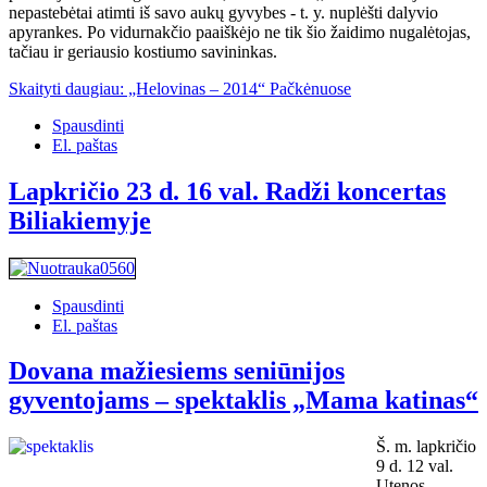
nepastebėtai atimti iš savo aukų gyvybes - t. y. nuplėšti dalyvio
apyrankes. Po vidurnakčio paaiškėjo ne tik šio žaidimo nugalėtojas,
tačiau ir geriausio kostiumo savininkas.
Skaityti daugiau: „Helovinas – 2014“ Pačkėnuose
Spausdinti
El. paštas
Lapkričio 23 d. 16 val. Radži koncertas
Biliakiemyje
Spausdinti
El. paštas
Dovana mažiesiems seniūnijos
gyventojams – spektaklis „Mama katinas“
Š. m. lapkričio
9 d. 12 val.
Utenos