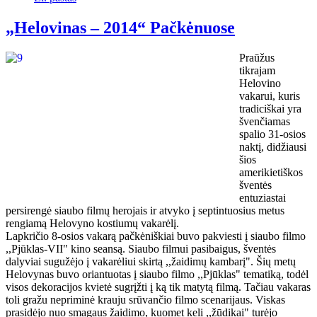
„Helovinas – 2014“ Pačkėnuose
Praūžus
tikrajam
Helovino
vakarui, kuris
tradiciškai yra
švenčiamas
spalio 31-osios
naktį, didžiausi
šios
amerikietiškos
šventės
entuziastai
persirengė siaubo filmų herojais ir atvyko į septintuosius metus
rengiamą Helovyno kostiumų vakarėlį.
Lapkričio 8-osios vakarą pačkėniškiai buvo pakviesti į siaubo filmo
,,Pjūklas-VII" kino seansą. Siaubo filmui pasibaigus, šventės
dalyviai sugužėjo į vakarėliui skirtą ,,žaidimų kambarį". Šių metų
Helovynas buvo oriantuotas į siaubo filmo ,,Pjūklas" tematiką, todėl
visos dekoracijos kvietė sugrįžti į ką tik matytą filmą. Tačiau vakaras
toli gražu nepriminė krauju srūvančio filmo scenarijaus. Viskas
prasidėjo nuo smagaus žaidimo, kuomet keli ,,žūdikai" turėjo