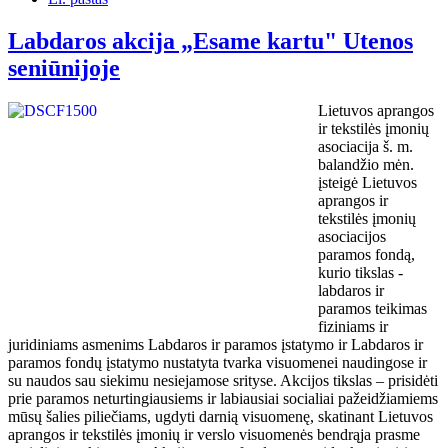
Labdaros akcija „Esame kartu" Utenos
seniūnijoje
Lietuvos aprangos
ir tekstilės įmonių
asociacija š. m.
balandžio mėn.
įsteigė Lietuvos
aprangos ir
tekstilės įmonių
asociacijos
paramos fondą,
kurio tikslas -
labdaros ir
paramos teikimas
fiziniams ir
juridiniams asmenims Labdaros ir paramos įstatymo ir Labdaros ir
paramos fondų įstatymo nustatyta tvarka visuomenei naudingose ir
su naudos sau siekimu nesiejamose srityse. Akcijos tikslas – prisidėti
prie paramos neturtingiausiems ir labiausiai socialiai pažeidžiamiems
mūsų šalies piliečiams, ugdyti darnią visuomenę, skatinant Lietuvos
aprangos ir tekstilės įmonių ir verslo visuomenės bendrąja prasme