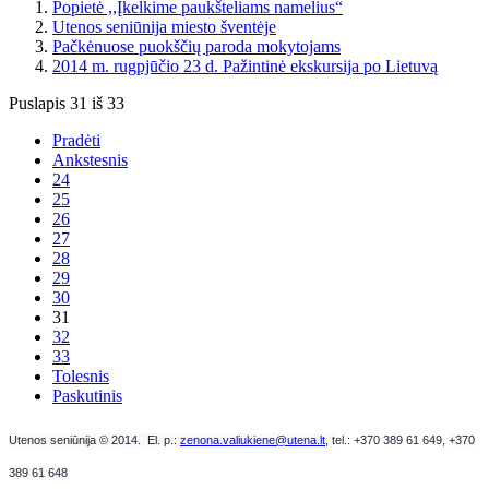
Popietė ,,Įkelkime paukšteliams namelius“
Utenos seniūnija miesto šventėje
Pačkėnuose puokščių paroda mokytojams
2014 m. rugpjūčio 23 d. Pažintinė ekskursija po Lietuvą
Puslapis 31 iš 33
Pradėti
Ankstesnis
24
25
26
27
28
29
30
31
32
33
Tolesnis
Paskutinis
Utenos seniūnija © 2014. El. p.:
zenona.valiukiene@utena.lt
, t
el.: +370 389 61 649,
+370
389 61 648