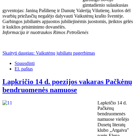
gimtadienio sulaukusias
gyventojas: Janiną Pašilienę ir Danutę Valeriją Vilutienę, kurios dėl
svarbių priežasčių negalėjo dalyvauti Vaikutėnų krašto šventėje.
Garbingos jubiliatės apjuostos jubiliejinėmis juostomis, įteiktos gėlės
ir kuklios prisiminimo dovanėlės.
Informacija ir nuotraukos Rimos Petrošienės
Skaityti daugiau: Vaikutėnų jubiliatų pagerbimas
Spausdinti
El. paštas
Lapkričio 14 d. poezijos vakaras Pačkėnų
bendruomenės namuose
Lapkričio 14 d.
Pačkėnų
bendruomenės
namuose viešėjo
Dusetų literatų
klubo „Atgaiva"
narės Elena