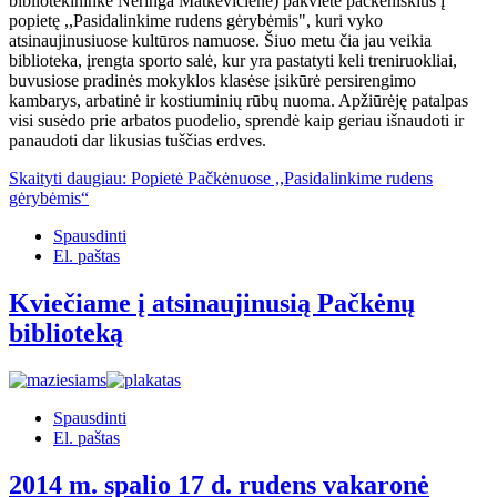
bibliotekininkė Neringa Matkevičienė) pakvietė pačkėniškius į
popietę ,,Pasidalinkime rudens gėrybėmis", kuri vyko
atsinaujinusiuose kultūros namuose. Šiuo metu čia jau veikia
biblioteka, įrengta sporto salė, kur yra pastatyti keli treniruokliai,
buvusiose pradinės mokyklos klasėse įsikūrė persirengimo
kambarys, arbatinė ir kostiuminių rūbų nuoma. Apžiūrėję patalpas
visi susėdo prie arbatos puodelio, sprendė kaip geriau išnaudoti ir
panaudoti dar likusias tuščias erdves.
Skaityti daugiau: Popietė Pačkėnuose ,,Pasidalinkime rudens
gėrybėmis“
Spausdinti
El. paštas
Kviečiame į atsinaujinusią Pačkėnų
biblioteką
Spausdinti
El. paštas
2014 m. spalio 17 d. rudens vakaronė