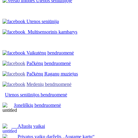
Utenos seniūnija
Multisensorinis kambarys
Vaikutėnų bendruomenė
Pačkėnų bendruomenė
Pačkėnų Raganų muziejus
Medenių bendruomenė
Utenos seniūnijos
bendruomenė
Joneliškių bendruomenė
Ąžuolų vaikai
Privatus vaikų darželis „Augame kartu“