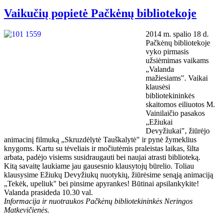
Vaikučių popietė Pačkėnų bibliotekoje
2014 m. spalio 18 d.
Pačkėnų bibliotekoje
vyko pirmasis
užsiėmimas vaikams
„Valanda
mažiesiams". Vaikai
klausėsi
bibliotekininkės
skaitomos eiliuotos M.
Vainilaičio pasakos
„Ežiukai
Devyžiukai", žiūrėjo
animacinį filmuką „Skruzdėlytė Tauškalytė" ir pynė žymeklius
knygoms. Kartu su tėveliais ir močiutėmis praleistas laikas, šilta
arbata, padėjo visiems susidraugauti bei naujai atrasti biblioteką.
Kitą savaitę laukiame jau gausesnio klausytojų būrelio. Toliau
klausysime Ežiukų Devyžiukų nuotykių, žiūrėsime senąją animaciją
„Tekėk, upeliuk" bei pinsime apyrankes! Būtinai apsilankykite!
Valanda prasideda 10.30 val.
Informacija ir nuotraukos Pačkėnų bibliotekininkės Neringos
Matkevičienės.