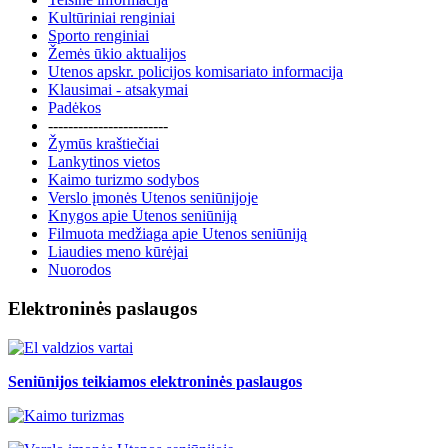
Kultūriniai renginiai
Sporto renginiai
Žemės ūkio aktualijos
Utenos apskr. policijos komisariato informacija
Klausimai - atsakymai
Padėkos
------------------------
Žymūs kraštiečiai
Lankytinos vietos
Kaimo turizmo sodybos
Verslo įmonės Utenos seniūnijoje
Knygos apie Utenos seniūniją
Filmuota medžiaga apie Utenos seniūniją
Liaudies meno kūrėjai
Nuorodos
Elektroninės paslaugos
Seniūnijos teikiamos elektroninės paslaugos