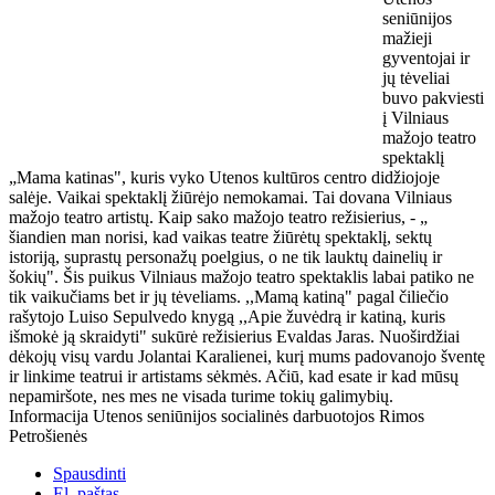
seniūnijos
mažieji
gyventojai ir
jų tėveliai
buvo pakviesti
į Vilniaus
mažojo teatro
spektaklį
„Mama katinas", kuris vyko Utenos kultūros centro didžiojoje
salėje. Vaikai spektaklį žiūrėjo nemokamai. Tai dovana Vilniaus
mažojo teatro artistų. Kaip sako mažojo teatro režisierius, - „
šiandien man norisi, kad vaikas teatre žiūrėtų spektaklį, sektų
istoriją, suprastų personažų poelgius, o ne tik lauktų dainelių ir
šokių". Šis puikus Vilniaus mažojo teatro spektaklis labai patiko ne
tik vaikučiams bet ir jų tėveliams. ,,Mamą katiną" pagal čiliečio
rašytojo Luiso Sepulvedo knygą ,,Apie žuvėdrą ir katiną, kuris
išmokė ją skraidyti" sukūrė režisierius Evaldas Jaras. Nuoširdžiai
dėkojų visų vardu Jolantai Karalienei, kurį mums padovanojo šventę
ir linkime teatrui ir artistams sėkmės. Ačiū, kad esate ir kad mūsų
nepamiršote, nes mes ne visada turime tokių galimybių.
Informacija Utenos seniūnijos socialinės darbuotojos Rimos
Petrošienės
Spausdinti
El. paštas