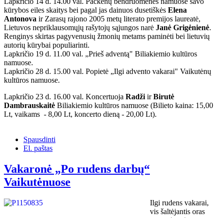
Lapkričio 14 d. 14.00 val. Pačkėnų bendruomenės namuose savo
kūrybos eiles skaitys bei pagal jas dainuos dusetiškės
Elena
Antonova
ir Zarasų rajono 2005 metų literato premijos laureatė,
Lietuvos nepriklausomųjų rašytojų sąjungos narė
Janė Grigėnienė
.
Renginys skirtas pagyvenusių žmonių metams paminėti bei lietuvių
autorių kūrybai populiarinti.
Lapkričio 19 d. 11.00 val. „Prieš adventą" Biliakiemio kultūros
namuose.
Lapkričio 28 d. 15.00 val. Popietė „Ilgi advento vakarai" Vaikutėnų
kultūros namuose.
Lapkričio 23 d. 16.00 val. Koncertuoja
Radži
ir
Birutė
Dambrauskaitė
Biliakiemio kultūros namuose (Bilieto kaina: 15,00
Lt, vaikams - 8,00 Lt, koncerto dieną - 20,00 Lt).
Spausdinti
El. paštas
Vakaronė „Po rudens darbų“
Vaikutėnuose
Ilgi rudens vakarai,
vis šaltėjantis oras