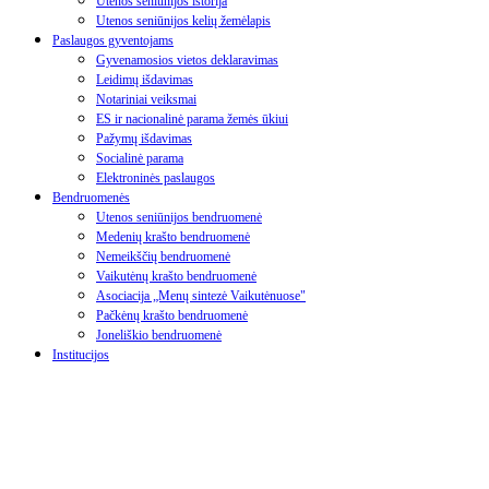
Utenos seniūnijos istorija
Utenos seniūnijos kelių žemėlapis
Paslaugos gyventojams
Gyvenamosios vietos deklaravimas
Leidimų išdavimas
Notariniai veiksmai
ES ir nacionalinė parama žemės ūkiui
Pažymų išdavimas
Socialinė parama
Elektroninės paslaugos
Bendruomenės
Utenos seniūnijos bendruomenė
Medenių krašto bendruomenė
Nemeikščių bendruomenė
Vaikutėnų krašto bendruomenė
Asociacija „Menų sintezė Vaikutėnuose"
Pačkėnų krašto bendruomenė
Joneliškio bendruomenė
Institucijos