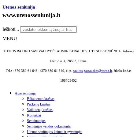
Utenos seniūnija
www.utenosseniunija.lt
Ieškoti...
MENU
UTENOS RAJONO SAVIVALDYBĖS ADMINISTRACIJOS UTENOS SENIŪNIJA.
Adresas:
Utenio a. 4, 28503, Utena.
Tel.: +370 389 61 648, +370 389 61 649, el.p.
saulius.gaizauskas@utena.lt
, filialo kodas
188705452
Apie seniūniją
Biliakiemio kraštas
Pačkėnų kraštas
Vaikutėnų kraštas
Kontaktai
Seniūnaitijos
Seniūnijos veiklos dokumentai
Utenos seniūnijos kaimai ir gyventojai