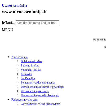
Utenos seniūnija
www.utenosseniunija.lt
Ieškoti...
MENU
UTENOS R
T
Apie seniūniją
Biliakiemio kraštas
Pačkėnų kraštas
Vaikutėnų kraštas
Kontaktai
Seniūnaitijos
Seniūnijos veiklos dokumentai
Utenos seniūnijos kaimai ir gyventojai
Utenos seniūnijos istorija
Utenos seniūnijos kelių žemėlapis
Paslaugos gyventojams
Gyvenamosios vietos deklaravimas