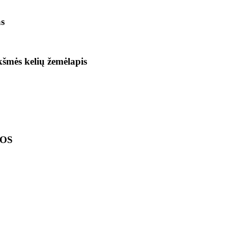
as
ikšmės kelių žemėlapis
LOS