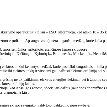
kirstymo operatorius“ (toliau – ESO) informuoja, kad atliko 10 – 35 kV 
 zonose (toliau – Apsaugos zona), nėra augančių medžių, kurie kelia pav
Utenos seniūnijos teritorijoje, esančiuose žemės sklypuose
ovinių k., Dičiūnų k., Kyburių k., Paliminės k., Mockėnų k., Nemeikšči
)
 elektros tinklui keliantys medžiai, kurie paskelbti saugotinais ir kelia p
io iki elektros tinklų ir virsdami gali pažeisti elektros oro liniją bei sut
lia grėsmę ne tik patikimam elektros energijos tiekimui, bet ir žmonių s
lektros oro linijų laidus.
uoja, kad Apsaugos zonose, specialiais dažais (raudonos ar oranžinės s
s planuojama kirsti.
 žemės sklypo savininko, valdytojo, patikėtinio nuosavybėje.