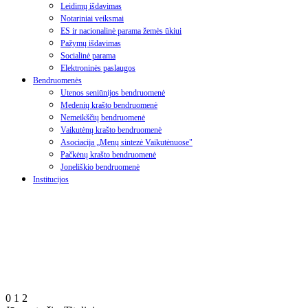
Leidimų išdavimas
Notariniai veiksmai
ES ir nacionalinė parama žemės ūkiui
Pažymų išdavimas
Socialinė parama
Elektroninės paslaugos
Bendruomenės
Utenos seniūnijos bendruomenė
Medenių krašto bendruomenė
Nemeikščių bendruomenė
Vaikutėnų krašto bendruomenė
Asociacija „Menų sintezė Vaikutėnuose"
Pačkėnų krašto bendruomenė
Joneliškio bendruomenė
Institucijos
0
1
2