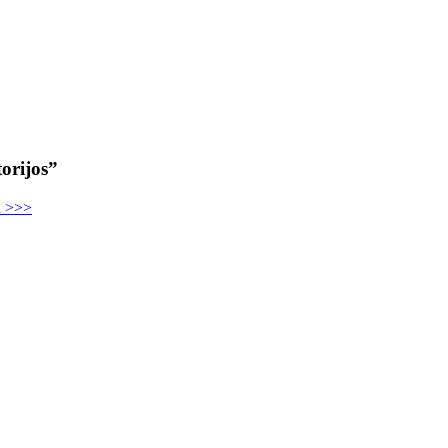
orijos”
u >>>