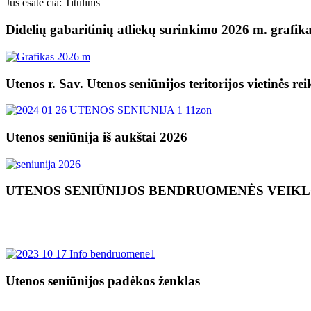
Jūs esate čia:
Titulinis
Didelių gabaritinių atliekų surinkimo 2026 m. grafik
Utenos r. Sav. Utenos seniūnijos teritorijos vietinės re
Utenos seniūnija iš aukštai 2026
UTENOS SENIŪNIJOS BENDRUOMENĖS VEIK
Utenos seniūnijos padėkos ženklas