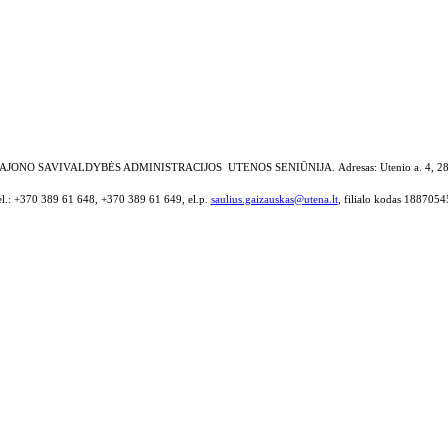
AJONO SAVIVALDYBĖS ADMINISTRACIJOS UTENOS SENIŪNIJA.
Adresas: Utenio a. 4, 2
el.: +370 389 61 648, +370 389 61 649, el.p.
saulius.gaizauskas@utena.lt
, filialo kodas 1887054