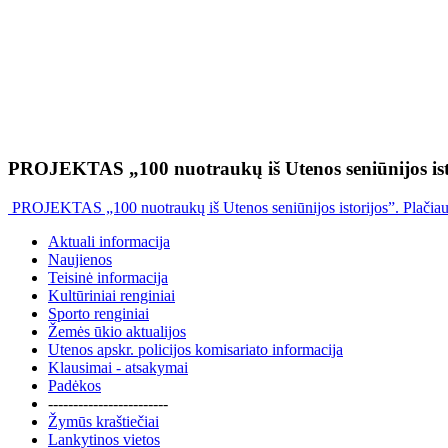
PROJEKTAS „100 nuotraukų iš Utenos seniūnijos ist
PROJEKTAS „100 nuotraukų iš Utenos seniūnijos istorijos”. Plačia
Aktuali informacija
Naujienos
Teisinė informacija
Kultūriniai renginiai
Sporto renginiai
Žemės ūkio aktualijos
Utenos apskr. policijos komisariato informacija
Klausimai - atsakymai
Padėkos
------------------------
Žymūs kraštiečiai
Lankytinos vietos