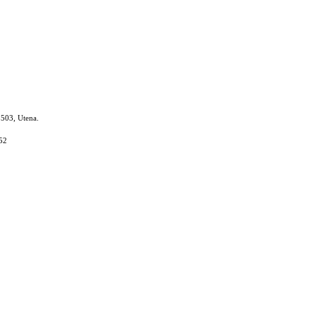
8503, Utena.
52