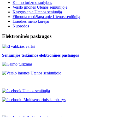
Kaimo turizmo sodybos
Verslo įmonės Utenos seniūnijoje
Knygos apie Utenos seniūniją
Filmuota medžiaga apie Utenos seniūniją
Liaudies meno kūrėjai
Nuorodos
Elektroninės paslaugos
Seniūnijos teikiamos elektroninės paslaugos
Utenos seniūnija
Multisensorinis kambarys