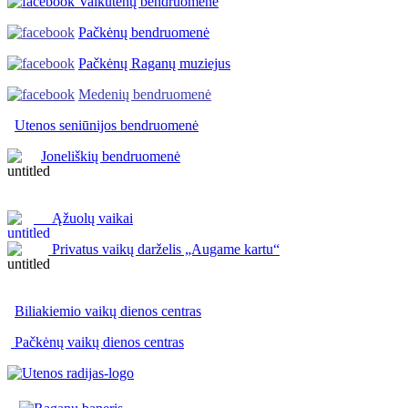
Vaikutėnų bendruomenė
Pačkėnų bendruomenė
Pačkėnų Raganų muziejus
Medenių bendruomenė
Utenos seniūnijos
bendruomenė
Joneliškių bendruomenė
Ąžuolų vaikai
Privatus vaikų darželis „Augame kartu“
Biliakiemio vaikų dienos centras
Pačkėnų vaikų dienos centras