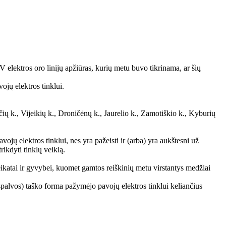
elektros oro linijų apžiūras, kurių metu buvo tikrinama, ar šių
ojų elektros tinklui.
ų k., Vijeikių k., Droničėnų k., Jaurelio k., Zamotiškio k., Kyburių
avojų elektros tinklui, nes yra pažeisti ir (arba) yra aukštesni už
rikdyti tinklų veiklą.
veikatai ir gyvybei, kuomet gamtos reiškinių metu virstantys medžiai
palvos) taško forma pažymėjo pavojų elektros tinklui keliančius