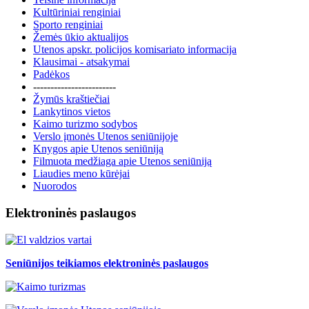
Kultūriniai renginiai
Sporto renginiai
Žemės ūkio aktualijos
Utenos apskr. policijos komisariato informacija
Klausimai - atsakymai
Padėkos
------------------------
Žymūs kraštiečiai
Lankytinos vietos
Kaimo turizmo sodybos
Verslo įmonės Utenos seniūnijoje
Knygos apie Utenos seniūniją
Filmuota medžiaga apie Utenos seniūniją
Liaudies meno kūrėjai
Nuorodos
Elektroninės paslaugos
Seniūnijos teikiamos elektroninės paslaugos