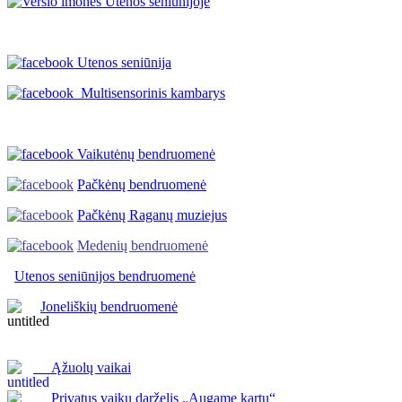
Utenos seniūnija
Multisensorinis kambarys
Vaikutėnų bendruomenė
Pačkėnų bendruomenė
Pačkėnų Raganų muziejus
Medenių bendruomenė
Utenos seniūnijos
bendruomenė
Joneliškių bendruomenė
Ąžuolų vaikai
Privatus vaikų darželis „Augame kartu“