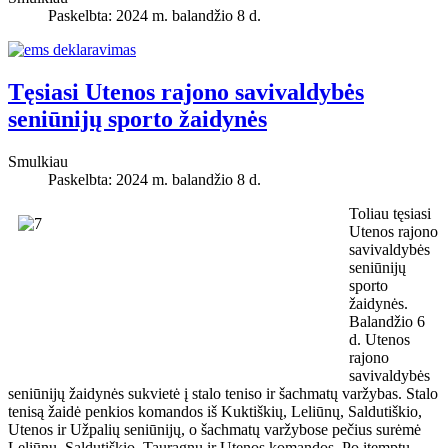
Paskelbta: 2024 m. balandžio 8 d.
Tęsiasi Utenos rajono savivaldybės
seniūnijų sporto žaidynės
Smulkiau
Paskelbta: 2024 m. balandžio 8 d.
Toliau tęsiasi
Utenos rajono
savivaldybės
seniūnijų
sporto
žaidynės.
Balandžio 6
d. Utenos
rajono
savivaldybės
seniūnijų žaidynės sukvietė į stalo teniso ir šachmatų varžybas. Stalo
tenisą žaidė penkios komandos iš Kuktiškių, Leliūnų, Saldutiškio,
Utenos ir Užpalių seniūnijų, o šachmatų varžybose pečius surėmė
Leliūnų, Saldutiškio, Tauragnų ir Utenos komandos. Po įtemptų