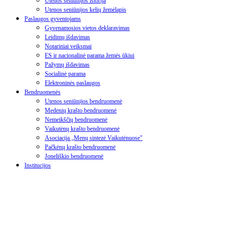
Utenos seniūnijos istorija
Utenos seniūnijos kelių žemėlapis
Paslaugos gyventojams
Gyvenamosios vietos deklaravimas
Leidimų išdavimas
Notariniai veiksmai
ES ir nacionalinė parama žemės ūkiui
Pažymų išdavimas
Socialinė parama
Elektroninės paslaugos
Bendruomenės
Utenos seniūnijos bendruomenė
Medenių krašto bendruomenė
Nemeikščių bendruomenė
Vaikutėnų krašto bendruomenė
Asociacija „Menų sintezė Vaikutėnuose"
Pačkėnų krašto bendruomenė
Joneliškio bendruomenė
Institucijos