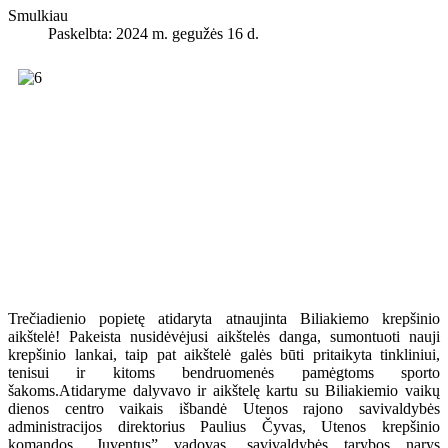
Smulkiau
Paskelbta: 2024 m. gegužės 16 d.
Trečiadienio popietę atidaryta atnaujinta Biliakiemo krepšinio
aikštelė! Pakeista nusidėvėjusi aikštelės danga, sumontuoti nauji
krepšinio lankai, taip pat aikštelė galės būti pritaikyta tinkliniui,
tenisui ir kitoms bendruomenės pamėgtoms sporto
šakoms.Atidaryme dalyvavo ir aikštelę kartu su Biliakiemio vaikų
dienos centro vaikais išbandė Utenos rajono savivaldybės
administracijos direktorius Paulius Čyvas, Utenos krepšinio
komandos „Juventus” vadovas, savivaldybės tarybos narys