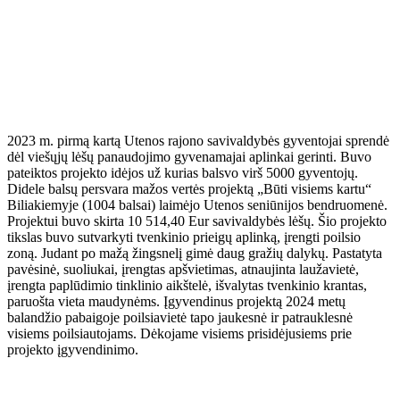
2023 m. pirmą kartą Utenos rajono savivaldybės gyventojai sprendė
dėl viešųjų lėšų panaudojimo gyvenamajai aplinkai gerinti. Buvo
pateiktos projekto idėjos už kurias balsvo virš 5000 gyventojų.
Didele balsų persvara mažos vertės projektą „Būti visiems kartu“
Biliakiemyje (1004 balsai) laimėjo Utenos seniūnijos bendruomenė.
Projektui buvo skirta 10 514,40 Eur savivaldybės lėšų. Šio projekto
tikslas buvo sutvarkyti tvenkinio prieigų aplinką, įrengti poilsio
zoną. Judant po
mažą žingsnelį gimė daug gražių dalykų. Pastatyta
pavėsinė, suoliukai, įrengtas apšvietimas, atnaujinta laužavietė,
įrengta paplūdimio tinklinio aikštelė, išvalytas tvenkinio krantas,
paruošta vieta maudynėms. Įgyvendinus projektą 2024 metų
balandžio pabaigoje poilsiavietė tapo jaukesnė ir patrauklesnė
visiems poilsiautojams. Dėkojame visiems prisidėjusiems prie
projekto įgyvendinimo.