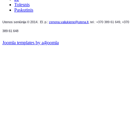
Tolesnis
Paskutinis
Utenos seniūnija © 2014. El. p.:
zenona.valiukiene@utena.lt
, t
el.: +370 389 61 649,
+370
389 61 648
Joomla templates by a4joomla