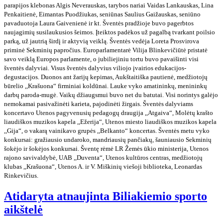
parapijos klebonas Algis Neverauskas, tarybos nariai Vaidas Lankauskas, Lina
Penkaitienė, Eimantas Puodžiukas, seniūnas Saulius Gaižauskas, seniūno
pavaduotoja Laura Gaivenienė ir kt. Šventės pradžioje buvo pagerbtos
naujagimių susilaukusios šeimos. Įteiktos padėkos už pagalbą tvarkant poilsio
parką, už jautrią širdį ir aktyvią veiklą. Šventės vedėja Loreta Prosvirova
priminė Sekminių papročius. Europarlamentarė Vilija Blinkevičiūtė pristatė
savo veiklą Europos parlamente, o jubiliejiniu tortu buvo pavaišinti visi
šventės dalyviai. Visus šventės dalyvius viliojo įvairios edukacijos-
degustacijos. Duonos ant žarijų kepimas, Aukštaitiška pautienė, medžiotojų
būrelio ,,Krašuona“ firminiai koldūnai. Lauke vyko amatininkų, menininkų
darbų paroda-mugė. Vaikų džiaugsmui buvo net du batutai. Visi norintys galėjo
nemokamai pasivažinėti karieta, pajodinėti žirgais. Šventės dalyviams
koncertavo Utenos pagyvenusių pedagogų draugija ,,Atgaiva“, Molėtų krašto
liaudiškos muzikos kapela ,,Ežerija“, Utenos miesto liaudiškos muzikos kapela
,,Gija“, o vakarą vainikavo grupės ,,Belkanto“ koncertas. Šventės metu vyko
konkursai: gražiausio undaroko, mandriausių pančiakų, šauniausio Sekminių
šokėjo ir šokėjos konkursai. Šventę rėmė LR Žemės ūkio ministerija, Utenos
rajono savivaldybė, UAB ,,Duventa“, Utenos kultūros centras, medžiotojų
klubas ,,Krašuona“, Utenos A. ir V. Miškinių viešoji biblioteka, Leonardas
Rinkevičius.
Atidaryta atnaujinta Biliakiemio sporto
aikštelė