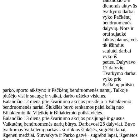
Balandžio 6-8
dienomis aktyvūs
tvarkymo darbai
vyko Pačkėnų
bendruomenės
dalyvių. Nors ir
orai sujaukė
talkos planus, vos
tik išlindus
saulutei darbai
vyko iš
peties. Dalyvavo
17 dalyvių.
Tvarkymo darbai
vyko prie
Pačkėnų poilsio
parko, sporto aikštyno ir Pačkėnų bendruomenės namų. Talkoje
plušėjo visi ir suaugę ir vaikai, darbo užteko visiems.
Balandžio 12 dieną prie
švarinimo akcijos prisidėjo ir Biliakiemio
bendruomenės nariai. Šiukšlės buvo renkamos palei kelią nuo
Biliakiemio iki Vijeikių ir Biliakiemio poilsiavietės.
Balandžio 13 dieną prie švarinimo akcijos prisijungė ir gausus
Vaikutėnų bendruomenės narių būrys. Darbavosi 25 dalyviai. Buvo
tvarkomas Vaikutėnų parkas - surinktos šiukšlės, sugrėbti lapai,
išgenėti medžiai. Sutvarkyta ir Parko gatvė - sugrėbti lapai, išgenėtos