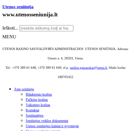
Utenos seniūnija
www.utenosseniunija.lt
Ieškoti...
MENU
UTENOS RAJONO SAVIVALDYBĖS ADMINISTRACIJOS UTENOS SENIŪNIJA.
Adresas:
Utenio a. 4, 28503, Utena.
Tel.: +370 389 61 648, +370 389 61 649, el.p.
saulius.gaizauskas@utena.lt
, filialo kodas
188705452
Apie seniūniją
Biliakiemio kraštas
Pačkėnų kraštas
Vaikutėnų kraštas
Kontaktai
Seniūnaitijos
Seniūnijos veiklos dokumentai
Utenos seniūnijos kaimai ir gyventojai