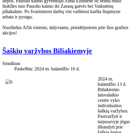
liepos. Pauolio kaimo gyventojai Alma Eisinienė su šeima rinko
šiukšles nuo Pauolio kaimo iki Zarasų gatvės bei Vaikutėnų
piliakalnio. Po švarinimosi darbų visi vaišinosi karšta šiupinyne
arbata ir pyragu.
Nuoširdus Ačiū visiems, dalyviams, prisidėjusiems prie šios gražios
akcijos!
Šaškių varžybos Biliakiemyje
Smulkiau
Paskelbta: 2024 m. balandžio 16 d.
2024 m.
balandžio 13 d.
Biliakiemio
laisvalaikio
centre vyko
individualios
šaškių varžybos.
Pasivaržyti ir
tarpusavyje jėgas
išbandyti prie
šaškių lentos