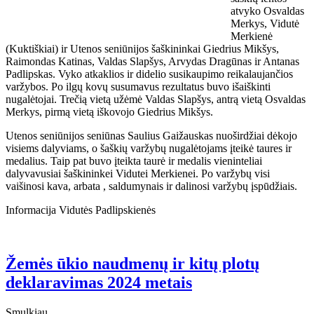
atvyko Osvaldas
Merkys, Vidutė
Merkienė
(Kuktiškiai) ir Utenos seniūnijos šaškininkai Giedrius Mikšys,
Raimondas Katinas, Valdas Slapšys, Arvydas Dragūnas ir Antanas
Padlipskas. Vyko atkaklios ir didelio susikaupimo reikalaujančios
varžybos. Po ilgų kovų susumavus rezultatus buvo išaiškinti
nugalėtojai. Trečią vietą užėmė Valdas Slapšys, antrą vietą Osvaldas
Merkys, pirmą vietą iškovojo Giedrius Mikšys.
Utenos seniūnijos seniūnas Saulius Gaižauskas nuoširdžiai dėkojo
visiems dalyviams, o šaškių varžybų nugalėtojams įteikė taures ir
medalius. Taip pat buvo įteikta taurė ir medalis vieninteliai
dalyvavusiai šaškininkei Vidutei Merkienei. Po varžybų visi
vaišinosi kava, arbata , saldumynais ir dalinosi varžybų įspūdžiais.
Informacija Vidutės Padlipskienės
Žemės ūkio naudmenų ir kitų plotų
deklaravimas 2024 metais
Smulkiau