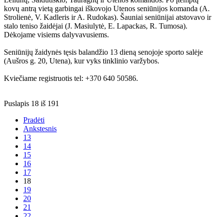
kovų antrą vietą garbingai iškovojo Utenos seniūnijos komanda (A.
Strolienė, V. Kadleris ir A.
Rudokas). Šauniai seniūnijai atstovavo ir
stalo teniso žaidėjai (J. Masiulytė, E. Lapackas, R. Tumosa).
Dėkojame visiems dalyvavusiems.
Seniūnijų žaidynės tęsis balandžio 13 dieną senojoje sporto salėje
(Aušros g. 20, Utena), kur vyks tinklinio varžybos.
Kviečiame registruotis tel: +370 640 50586.
Puslapis 18 iš 191
Pradėti
Ankstesnis
13
14
15
16
17
18
19
20
21
22