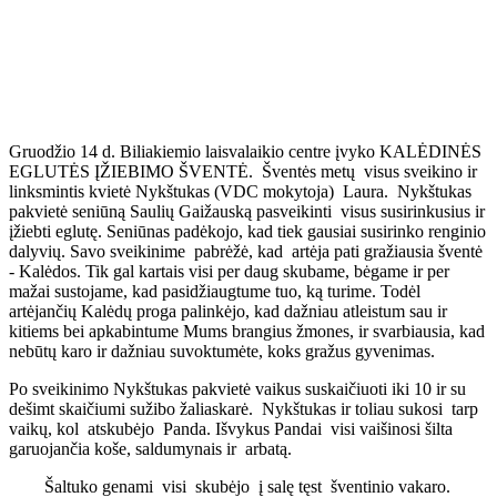
Gruodžio 14 d. Biliakiemio laisvalaikio centre įvyko KALĖDINĖS
EGLUTĖS ĮŽIEBIMO ŠVENTĖ. Šventės metų visus sveikino ir
linksmintis kvietė Nykštukas (VDC mokytoja) Laura. Nykštukas
pakvietė seniūną Saulių Gaižauską pasveikinti visus susirinkusius ir
įžiebti eglutę. Seniūnas padėkojo, kad tiek gausiai susirinko renginio
dalyvių. Savo sveikinime pabrėžė, kad artėja pati gražiausia šventė
- Kalėdos. Tik gal kartais visi per daug skubame, bėgame ir per
mažai sustojame, kad pasidžiaugtume tuo, ką turime. Todėl
artėjančių Kalėdų proga palinkėjo, kad dažniau atleistum sau ir
kitiems bei apkabintume Mums brangius žmones, ir svarbiausia, kad
nebūtų karo ir dažniau suvoktumėte, koks gražus gyvenimas.
Po sveikinimo Nykštukas pakvietė vaikus suskaičiuoti iki 10 ir su
dešimt skaičiumi sužibo žaliaskarė. Nykštukas ir toliau sukosi tarp
vaikų, kol atskubėjo Panda. Išvykus Pandai visi vaišinosi šilta
garuojančia koše, saldumynais ir arbatą.
Šaltuko genami visi skubėjo į salę tęst šventinio vakaro.