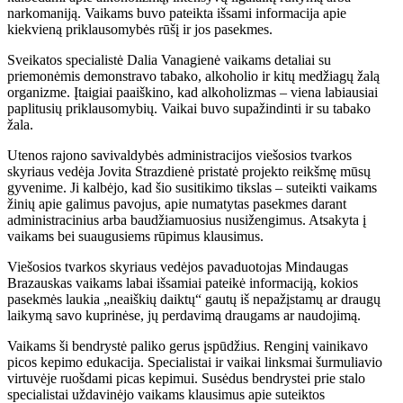
narkomaniją. Vaikams buvo pateikta išsami informacija apie
kiekvieną priklausomybės rūšį ir jos pasekmes.
Sveikatos specialistė Dalia Vanagienė vaikams detaliai su
priemonėmis demonstravo tabako, alkoholio ir kitų medžiagų žalą
organizme. Įtaigiai paaiškino, kad alkoholizmas – viena labiausiai
paplitusių priklausomybių. Vaikai buvo supažindinti ir su tabako
žala.
Utenos rajono savivaldybės administracijos viešosios tvarkos
skyriaus vedėja Jovita Strazdienė pristatė projekto reikšmę mūsų
gyvenime. Ji kalbėjo, kad šio susitikimo tikslas – suteikti vaikams
žinių apie galimus pavojus, apie numatytas pasekmes darant
administracinius arba baudžiamuosius nusižengimus. Atsakyta į
vaikams bei suaugusiems rūpimus klausimus.
Viešosios tvarkos skyriaus vedėjos pavaduotojas Mindaugas
Brazauskas vaikams labai išsamiai pateikė informaciją, kokios
pasekmės laukia „neaiškių daiktų“ gautų iš nepažįstamų ar draugų
laikymą savo kuprinėse, jų perdavimą draugams ar naudojimą.
Vaikams ši bendrystė paliko gerus įspūdžius. Renginį vainikavo
picos kepimo edukacija. Specialistai ir vaikai linksmai šurmuliavio
virtuvėje ruošdami picas kepimui. Susėdus bendrystei prie stalo
specialistai uždavinėjo vaikams klausimus apie suteiktos