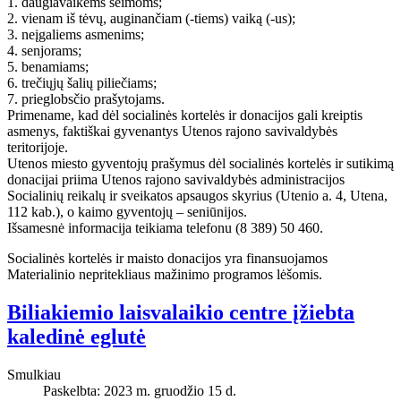
1. daugiavaikėms šeimoms;
2. vienam iš tėvų, auginančiam (-tiems) vaiką (-us);
3. neįgaliems asmenims;
4. senjorams;
5. benamiams;
6. trečiųjų šalių piliečiams;
7. prieglobsčio prašytojams.
Primename, kad dėl socialinės kortelės ir donacijos gali kreiptis
asmenys, faktiškai gyvenantys Utenos rajono savivaldybės
teritorijoje.
Utenos miesto gyventojų prašymus dėl socialinės kortelės ir sutikimą
donacijai priima Utenos rajono savivaldybės administracijos
Socialinių reikalų ir sveikatos apsaugos skyrius (Utenio a. 4, Utena,
112 kab.), o kaimo gyventojų – seniūnijos.
Išsamesnė informacija teikiama telefonu (8 389) 50 460.
Socialinės kortelės ir maisto donacijos yra finansuojamos
Materialinio nepritekliaus mažinimo programos lėšomis.
Biliakiemio laisvalaikio centre įžiebta
kaledinė eglutė
Smulkiau
Paskelbta: 2023 m. gruodžio 15 d.