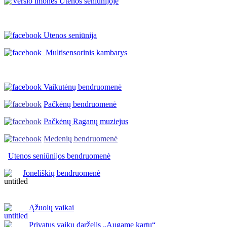
Utenos seniūnija
Multisensorinis kambarys
Vaikutėnų bendruomenė
Pačkėnų bendruomenė
Pačkėnų Raganų muziejus
Medenių bendruomenė
Utenos seniūnijos
bendruomenė
Joneliškių bendruomenė
Ąžuolų vaikai
Privatus vaikų darželis „Augame kartu“