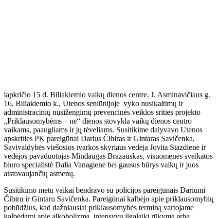
lapkričio 15 d. Biliakiemio vaikų dienos centre, J. Asminavičiaus g.
16. Biliakiemio k., Utenos seniūnijoje vyko nusikaltimų ir
administracinių nusižengimų prevencinės veiklos srities projekto
„Priklausomybėms – ne“ dienos stovykla vaikų dienos centro
vaikams, paaugliams ir jų tėveliams. Susitikime dalyvavo Utenos
apskrities PK pareigūnai Darius Čibiras ir Gintaras Savičenka,
Savivaldybės viešosios tvarkos skyriaus vedėja Jovita Stazdienė ir
vedėjos pavaduotojas Mindaugas Brazauskas, visuomenės sveikatos
biuro specialistė Dalia Vanagienė bei gausus būrys vaikų ir juos
atstovaujančių asmenų.
Susitikimo metu vaikai bendravo su policijos pareigūnais Dariumi
Čibiru ir Gintaru Savičenka. Pareigūnai kalbėjo apie priklausomybių
pobūdžius, kad dažniausiai priklausomybės terminą vartojame
kalbėdami apie alkoholizmą, intensyvų ilgalaikį rūkymą arba