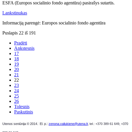
ESFA (Europos socialinio fondo agentūra) pasirašys sutartis.
Lankstinukas
Informaciją parengė: Europos socialinio fondo agentūra
Puslapis 22 iš 191
Pradėti
Ankstesnis
17
18
19
20
21
22
23
24
25
26
Tolesnis
Paskutinis
Utenos seniūnija © 2014. El. p.:
zenona.valiukiene@utena.lt
, t
el.: +370 389 61 649,
+370