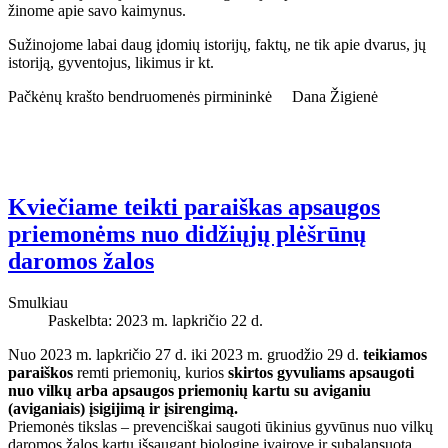
žinome apie savo kaimynus.
Sužinojome labai daug įdomių istorijų, faktų, ne tik apie dvarus, jų
istoriją, gyventojus, likimus ir kt.
Pačkėnų krašto bendruomenės pirmininkė Dana Žigienė
Kviečiame teikti paraiškas apsaugos
priemonėms nuo didžiųjų plėšrūnų
daromos žalos
Smulkiau
Paskelbta: 2023 m. lapkričio 22 d.
Nuo 2023 m. lapkričio 27 d. iki 2023 m. gruodžio 29 d.
teikiamos
paraiškos
remti priemonių, kurios
skirtos gyvuliams apsaugoti
nuo vilkų arba apsaugos priemonių kartu su aviganiu
(aviganiais) įsigijimą ir įsirengimą.
Priemonės tikslas – prevenciškai saugoti ūkinius gyvūnus nuo vilkų
daromos žalos kartu išsaugant biologinę įvairovę ir subalansuotą