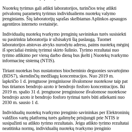
Nuotekų tyrimus gali atlikti laboratorijos, turinčios teisę atlikti
privalomų parametrų tyrimus individualiems nuotekų valymo
įrenginiams. Šių laboratorijų sąrašas skelbiamas Aplinkos apsaugos
agentūros interneto svetainėje.
Individualių nuotekų tvarkymo įrenginių savininkas turės susisiekti
su pasirinkta laboratorija ir užsisakyti šią paslaugą. Tuomet
laboratorijos atstovas atvyks nurodytu adresu, paims nuotekų mėginį
iš specialiai ėminių tyrimui skirto šulinio. Tyrimo rezultatai nuo
tyrimo atlikimo per vieną darbo dieną bus įkelti į Nuotekų tvarkymo
informacinę sistemą (NTIS).
Tiriant nuotekas bus nustatomos biocheminio deguonies suvartojimo
(BDS7), skendinčių medžiagų koncentracijos. Nuo 2019 m.
lapkričio 1 d. įrengtuose įrenginiuose išvalomose nuotekose taip pat
bus tiriamos bendrojo azoto ir bendrojo fosforo koncentracijos. Iki
2019 m. spalio 31 d. įrengtuose įrenginiuose išvalomose nuotekose
bendrojo azoto ir bendrojo fosforo tyrimai turės būti atliekami nuo
2030 m. sausio 1 d.
Individualių nuotekų tvarkymo įrenginio savininkas per Elektroninių
valdžios vartų platformą turės galimybę prisijungti prie NTIS ir
susipažinti su atlikto tyrimo rezultatais. Jeigu atlikto tyrimo rezultatai
neatitinka normų, individualių nuotekų tvarkymo įrenginio