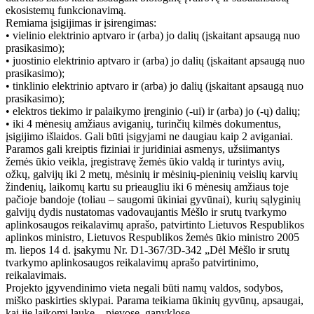
ekosistemų funkcionavimą.
Remiama įsigijimas ir įsirengimas:
• vielinio elektrinio aptvaro ir (arba) jo dalių (įskaitant apsaugą nuo
prasikasimo);
• juostinio elektrinio aptvaro ir (arba) jo dalių (įskaitant apsaugą nuo
prasikasimo);
• tinklinio elektrinio aptvaro ir (arba) jo dalių (įskaitant apsaugą nuo
prasikasimo);
• elektros tiekimo ir palaikymo įrenginio (-ui) ir (arba) jo (-ų) dalių;
• iki 4 mėnesių amžiaus aviganių, turinčių kilmės dokumentus,
įsigijimo išlaidos. Gali būti įsigyjami ne daugiau kaip 2 aviganiai.
Paramos gali kreiptis fiziniai ir juridiniai asmenys, užsiimantys
žemės ūkio veikla, įregistravę žemės ūkio valdą ir turintys avių,
ožkų, galvijų iki 2 metų, mėsinių ir mėsinių-pieninių veislių karvių
žindenių, laikomų kartu su prieaugliu iki 6 mėnesių amžiaus toje
pačioje bandoje (toliau – saugomi ūkiniai gyvūnai), kurių sąlyginių
galvijų dydis nustatomas vadovaujantis Mėšlo ir srutų tvarkymo
aplinkosaugos reikalavimų aprašo, patvirtinto Lietuvos Respublikos
aplinkos ministro, Lietuvos Respublikos žemės ūkio ministro 2005
m. liepos 14 d. įsakymu Nr. D1-367/3D-342 „Dėl Mėšlo ir srutų
tvarkymo aplinkosaugos reikalavimų aprašo patvirtinimo,
reikalavimais.
Projekto įgyvendinimo vieta negali būti namų valdos, sodybos,
miško paskirties sklypai. Parama teikiama ūkinių gyvūnų, apsaugai,
kai jie laikomi lauke – pievose, ganyklose.