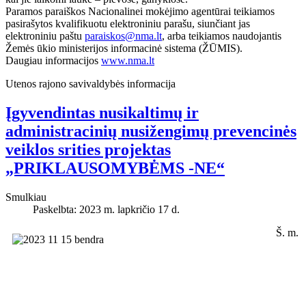
Paramos paraiškos Nacionalinei mokėjimo agentūrai teikiamos
pasirašytos kvalifikuotu elektroniniu parašu, siunčiant jas
elektroniniu paštu
paraiskos@nma.lt
, arba teikiamos naudojantis
Žemės ūkio ministerijos informacinė sistema (ŽŪMIS).
Daugiau informacijos
www.nma.lt
Utenos rajono savivaldybės informacija
Įgyvendintas nusikaltimų ir
administracinių nusižengimų prevencinės
veiklos srities projektas
„PRIKLAUSOMYBĖMS -NE“
Smulkiau
Paskelbta: 2023 m. lapkričio 17 d.
Š. m.