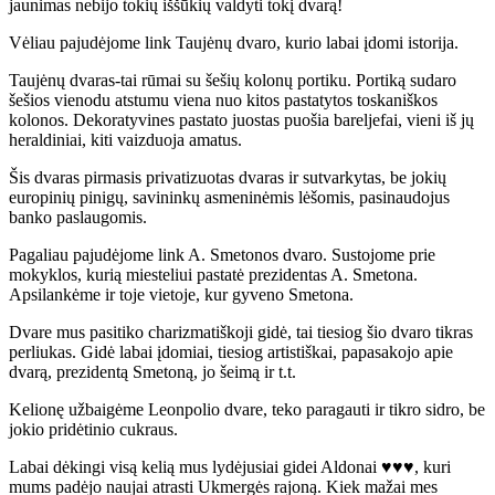
jaunimas nebijo tokių iššūkių valdyti tokį dvarą!
Vėliau pajudėjome link Taujėnų dvaro, kurio labai įdomi istorija.
Taujėnų dvaras-tai rūmai su šešių kolonų portiku. Portiką sudaro
šešios vienodu atstumu viena nuo kitos pastatytos toskaniškos
kolonos. Dekoratyvines pastato juostas puošia bareljefai, vieni iš jų
heraldiniai, kiti vaizduoja amatus.
Šis dvaras pirmasis privatizuotas dvaras ir sutvarkytas, be jokių
europinių pinigų, savininkų asmeninėmis lėšomis, pasinaudojus
banko paslaugomis.
Pagaliau pajudėjome link A. Smetonos dvaro. Sustojome prie
mokyklos, kurią miesteliui pastatė prezidentas A. Smetona.
Apsilankėme ir toje vietoje, kur gyveno Smetona.
Dvare mus pasitiko charizmatiškoji gidė, tai tiesiog šio dvaro tikras
perliukas. Gidė labai įdomiai, tiesiog artistiškai, papasakojo apie
dvarą, prezidentą Smetoną, jo šeimą ir t.t.
Kelionę užbaigėme Leonpolio dvare, teko paragauti ir tikro sidro, be
jokio pridėtinio cukraus.
Labai dėkingi visą kelią mus lydėjusiai gidei Aldonai ♥♥♥, kuri
mums padėjo naujai atrasti Ukmergės rajoną. Kiek mažai mes