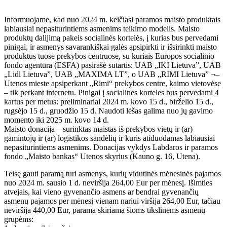
Informuojame, kad nuo 2024 m. keičiasi paramos maisto produktais
labiausiai nepasiturintiems asmenims teikimo modelis. Maisto
produktų dalijimą pakeis socialinės kortelės, į kurias bus pervedami
pinigai, ir asmenys savarankiškai galės apsipirkti ir išsirinkti maisto
produktus tuose prekybos centruose, su kuriais Europos socialinio
fondo agentūra (ESFA) pasirašė sutartis: UAB „IKI Lietuva”, UAB
„Lidl Lietuva”, UAB „MAXIMA LT”, o UAB „RIMI Lietuva” ¬–
Utenos mieste apsiperkant „Rimi“ prekybos centre, kaimo vietovėse
– tik perkant internetu. Pinigai į socialines korteles bus pervedami 4
kartus per metus: preliminariai 2024 m. kovo 15 d., birželio 15 d.,
rugsėjo 15 d., gruodžio 15 d. Naudoti lėšas galima nuo jų gavimo
momento iki 2025 m. kovo 14 d.
Maisto donacija – surinktas maistas iš prekybos vietų ir (ar)
gamintojų ir (ar) logistikos sandėlių ir kuris atiduodamas labiausiai
nepasiturintiems asmenims. Donacijas vykdys Labdaros ir paramos
fondo „Maisto bankas“ Utenos skyrius (Kauno g. 16, Utena).
Teisę gauti paramą turi asmenys, kurių vidutinės mėnesinės pajamos
nuo 2024 m. sausio 1 d. neviršija 264,00 Eur per mėnesį. Išimties
atvejais, kai vieno gyvenančio asmens ar bendrai gyvenančių
asmenų pajamos per mėnesį vienam nariui viršija 264,00 Eur, tačiau
neviršija 440,00 Eur, parama skiriama šioms tikslinėms asmenų
grupėms: