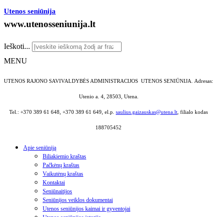
Utenos seniūnija
www.utenosseniunija.lt
Ieškoti...
MENU
UTENOS RAJONO SAVIVALDYBĖS ADMINISTRACIJOS UTENOS SENIŪNIJA.
Adresas:
Utenio a. 4, 28503, Utena.
Tel.: +370 389 61 648, +370 389 61 649, el.p.
saulius.gaizauskas@utena.lt
, filialo kodas
188705452
Apie seniūniją
Biliakiemio kraštas
Pačkėnų kraštas
Vaikutėnų kraštas
Kontaktai
Seniūnaitijos
Seniūnijos veiklos dokumentai
Utenos seniūnijos kaimai ir gyventojai