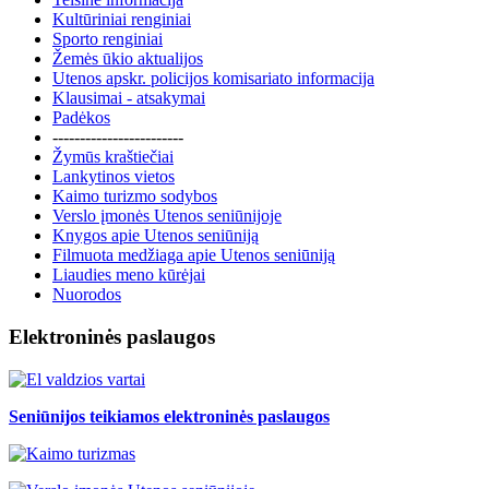
Kultūriniai renginiai
Sporto renginiai
Žemės ūkio aktualijos
Utenos apskr. policijos komisariato informacija
Klausimai - atsakymai
Padėkos
------------------------
Žymūs kraštiečiai
Lankytinos vietos
Kaimo turizmo sodybos
Verslo įmonės Utenos seniūnijoje
Knygos apie Utenos seniūniją
Filmuota medžiaga apie Utenos seniūniją
Liaudies meno kūrėjai
Nuorodos
Elektroninės paslaugos
Seniūnijos teikiamos elektroninės paslaugos