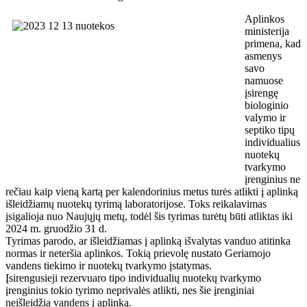
Aplinkos
ministerija
primena, kad
asmenys
savo
namuose
įsirengę
biologinio
valymo ir
septiko tipų
individualius
nuotekų
tvarkymo
įrenginius ne
rečiau kaip vieną kartą per kalendorinius metus turės atlikti į aplinką
išleidžiamų nuotekų tyrimą laboratorijose. Toks reikalavimas
įsigalioja nuo Naujųjų metų, todėl šis tyrimas turėtų būti atliktas iki
2024 m. gruodžio 31 d.
Tyrimas parodo, ar išleidžiamas į aplinką išvalytas vanduo atitinka
normas ir neteršia aplinkos. Tokią prievolę nustato Geriamojo
vandens tiekimo ir nuotekų tvarkymo įstatymas.
Įsirengusieji rezervuaro tipo individualių nuotekų tvarkymo
įrenginius tokio tyrimo neprivalės atlikti, nes šie įrenginiai
neišleidžia vandens į aplinką.