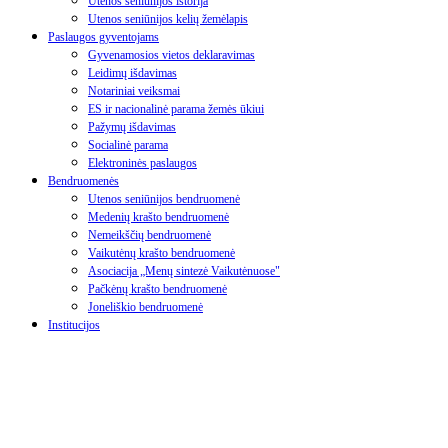
Utenos seniūnijos istorija
Utenos seniūnijos kelių žemėlapis
Paslaugos gyventojams
Gyvenamosios vietos deklaravimas
Leidimų išdavimas
Notariniai veiksmai
ES ir nacionalinė parama žemės ūkiui
Pažymų išdavimas
Socialinė parama
Elektroninės paslaugos
Bendruomenės
Utenos seniūnijos bendruomenė
Medenių krašto bendruomenė
Nemeikščių bendruomenė
Vaikutėnų krašto bendruomenė
Asociacija „Menų sintezė Vaikutėnuose"
Pačkėnų krašto bendruomenė
Joneliškio bendruomenė
Institucijos