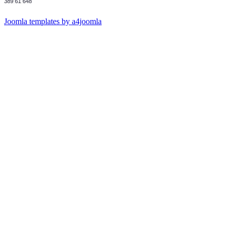
389 61 648
Joomla templates by a4joomla