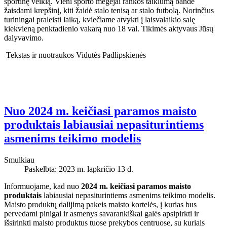
sportinę veiklą. Vieni sporto mėgėjai rankos taiklumą bandė
žaisdami krepšinį, kiti žaidė stalo tenisą ar stalo futbolą. Norinčius
turiningai praleisti laiką, kviečiame atvykti į laisvalaikio salę
kiekvieną penktadienio vakarą nuo 18 val. Tikimės aktyvaus Jūsų
dalyvavimo.
Tekstas ir nuotraukos Vidutės Padlipskienės
Nuo 2024 m. keičiasi paramos maisto
produktais labiausiai nepasiturintiems
asmenims teikimo modelis
Smulkiau
Paskelbta: 2023 m. lapkričio 13 d.
Informuojame, kad nuo
2024 m. keičiasi paramos maisto
produktais
labiausiai nepasiturintiems asmenims teikimo modelis.
Maisto produktų dalijimą pakeis maisto kortelės, į kurias bus
pervedami pinigai ir asmenys savarankiškai galės apsipirkti ir
išsirinkti maisto produktus tuose prekybos centruose, su kuriais