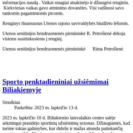
informacijos naudą . Vaikai smagiai atsakinėjo ir džiaugėsi renginiu.
Kiekvienas vaikas gavo atminimo dovanėles. Visi vaišinosi savo
rankomis pagamintomis picomis.
Renginys finansuotas Utenos rajono savivaldybės biudžeto lėšomis.
Utenos seniūnijos bendruomenės pirmininkė R. Petrošienė dėkoja
visiems susirinkusiems į renginį.
Utenos seniūnijos bendruomenės pirmininkė Rima Petrošienė
Sporto penktadieniniai užsiėmimai
Biliakiemyje
Smulkiau
Paskelbta: 2023 m. lapkričio 13 d.
2023 m. lapkričio 10 d. Biliakiemio laisvalaikio centro salėje
sėkmingai prasidėjo sportinių užsiėmimų sezonas. Džiaugiamės, kad
turime tokias galimybes, kur didelis ir mažas atranda patinkančią