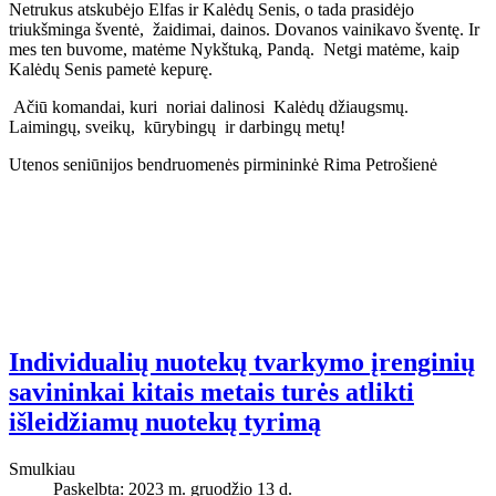
Netrukus atskubėjo Elfas ir Kalėdų Senis, o tada prasidėjo
triukšminga šventė, žaidimai, dainos. Dovanos vainikavo šventę. Ir
mes ten buvome, matėme Nykštuką, Pandą. Netgi matėme, kaip
Kalėdų Senis pametė kepurę.
Ačiū komandai, kuri noriai dalinosi Kalėdų džiaugsmų.
Laimingų, sveikų, kūrybingų ir darbingų metų!
Utenos seniūnijos bendruomenės pirmininkė Rima Petrošienė
Individualių nuotekų tvarkymo įrenginių
savininkai kitais metais turės atlikti
išleidžiamų nuotekų tyrimą
Smulkiau
Paskelbta: 2023 m. gruodžio 13 d.