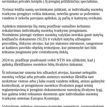
savininkas privalės kreiptis į šį įrenginį prižiūrinčius specialistus.
Tyrimai leidžia namų savininkams įsitikinti, ar individualių nuotekų
tvarkymo įrenginys veikia tinkamai, neteršia grunto ar požeminio
vandens ir nekelia pavojaus aplinkai, jų pačių ir kaimynų sveikatai.
Aplinkos ministerija šių metų pradžioje sumažino keliamus
reikalavimus individualių nuotekų tvarkymo įrenginiams.
Norintiems įsirengti vietines nuotekų valyklas nereikia gauti statybą
leidžiančio dokumento (SLD) ir vykdyti statybų užbaigimo
procedūrų, išskyrus atvejus, kai jos statomos miestuose, saugomose
ar kultūros paveldo objektų teritorijose, kur pirmenybė turi būti
teikiama jungimuisi prie centralizuotų tinklų.
2024 m. pradžioje pradėsianti veikti NTIS leis užtikrinti, kad į
aplinką išleidžiamos nuotekos būtų išvalytos tinkamai.
Ši informacinė sistema leis užkardyti atvejus, kuomet nelegalūs
nuotekų vežėjai arba privatūs asmenys nuotekas išleidžia tam
neskirtose vietose arba į šalia esantį vandens telkinį, atsiras galimybė
kontroliuoti, ar įrenginiuose nuotekos išvalomos pagal teisinį
reglamentavimą ir įrenginio dokumentuose nurodytą išvalymo lygį,
bus galima teikti reikiamus duomenis apie individualias nuotekų
tvarkymo sistemas Europos Komisijai.
Valstybinės aplinkos apsaugos kontrolės pareigūnai, pasinaudodami