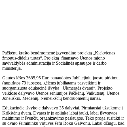
Pačkėnų krašto bendruomenė įgyvendino projektą „Kiekvienas
žmogus-didelis turtas“. Projektą finansavo Utenos rajono
savivaldybės administracija ir Socialinės apsaugos ir darbo
ministerija.
Gautos lėšos 3685,95 Eur. panaudotos Jubiliejinių juostų pirkimui
(nupirktos 79 juostos), gėlėms jubiliatams pasveikinti ir
suorganizuota edukacinė išvyka ,,Ukmergės dvarai“. Projekto
veiklose dalyvavo Utenos seniūnijos Pačkėnų, Vaikutėnų, Utenos,
Joneliškio, Medenių, Nemeikščių bendruomenių nariai.
Edukacinėje išvykoje dalyvavo 35 dalyviai. Pirmiausiai užsukome į
Krikštėnų dvarą. Dvaras ir jo aplinka labai jauki, labai išvystytos
maitinimo ir švenčių organizavimo paslaugos. Teko proga susitikti ir
su dvaro šeimininku virtuvės šefu Roku Galvonu. Labai džiugu, kad