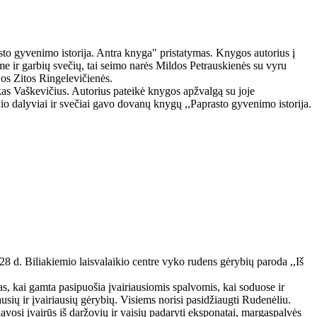
to gyvenimo istorija. Antra knyga" pristatymas. Knygos autorius į
 ir garbių svečių, tai seimo narės Mildos Petrauskienės su vyru
os Zitos Ringelevičienės.
as Vaškevičius. Autorius pateikė knygos apžvalgą su joje
nio dalyviai ir svečiai gavo dovanų knygų ,,Paprasto gyvenimo istorija.
8 d. Biliakiemio laisvalaikio centre vyko rudens gėrybių paroda ,,Iš
s, kai gamta pasipuošia įvairiausiomis spalvomis, kai soduose ir
usių ir įvairiausių gėrybių. Visiems norisi pasidžiaugti Rudenėliu.
avosi įvairūs iš daržovių ir vaisių padaryti eksponatai, margaspalvės