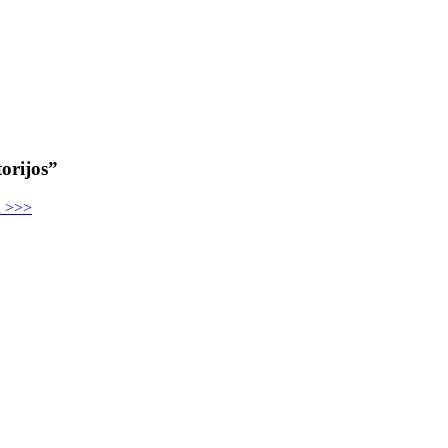
orijos”
u >>>