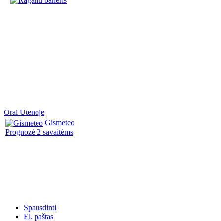
Orai Utenoje
Gismeteo
Prognozė 2 savaitėms
Spausdinti
El. paštas