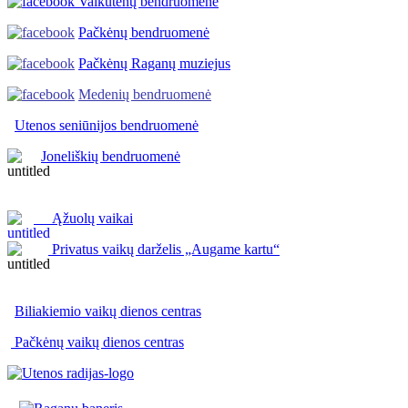
Vaikutėnų bendruomenė
Pačkėnų bendruomenė
Pačkėnų Raganų muziejus
Medenių bendruomenė
Utenos seniūnijos
bendruomenė
Joneliškių bendruomenė
Ąžuolų vaikai
Privatus vaikų darželis „Augame kartu“
Biliakiemio vaikų dienos centras
Pačkėnų vaikų dienos centras