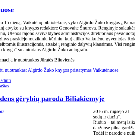
nuose
io 15 dieną, Vaikutėnų bibliotekoje, vyko Algirdo Žuko knygos ,,Papras
inį atvyko su knygos redaktore Genovaite Šnurova. Renginyje sulaukėme
nu, Utenos rajono savivaldybės administracijos direktoriaus pavaduotoj
inys prasidėjo muzikiniu kūriniu, kurį atliko Vaikutėnų gyventojas Rok
elbtomis iliustracijomis, atsakė į renginio dalyvių klausimus. Visi rengi
a knyga" su autoriaus Algirdo Žuko autografu.
rmacija ir nuotraukos Jūratės Bliuvienės
ėti nuotraukas: Algirdo Žuko knygos pristatymas Vaikutėnuose
sdinti
aštas
dens gėrybių paroda Biliakiemyje
2016 m. rugsėjo 21 – 2
sodų ir daržų".
Ruduo – tai metų laika
daržuose pilna gardžia
Todėl ir parodoje puik