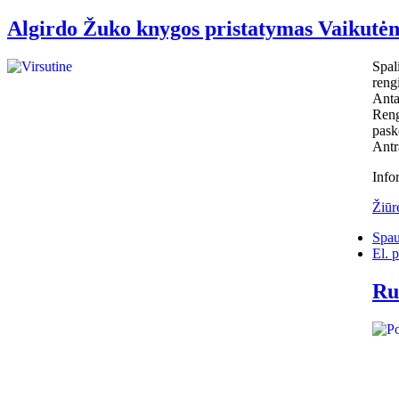
Algirdo Žuko knygos pristatymas Vaikutė
Spal
reng
Anta
Reng
pask
Antr
Info
Žiūr
Spau
El. p
Ru