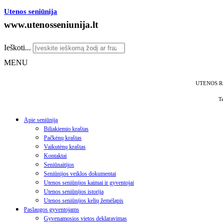
Utenos seniūnija
www.utenosseniunija.lt
Ieškoti...
MENU
UTENOS R
T
Apie seniūniją
Biliakiemio kraštas
Pačkėnų kraštas
Vaikutėnų kraštas
Kontaktai
Seniūnaitijos
Seniūnijos veiklos dokumentai
Utenos seniūnijos kaimai ir gyventojai
Utenos seniūnijos istorija
Utenos seniūnijos kelių žemėlapis
Paslaugos gyventojams
Gyvenamosios vietos deklaravimas