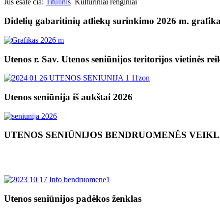
Jūs esate čia:
Titulinis
Kultūriniai renginiai
Didelių gabaritinių atliekų surinkimo 2026 m. grafik
Utenos r. Sav. Utenos seniūnijos teritorijos vietinės re
Utenos seniūnija iš aukštai 2026
UTENOS SENIŪNIJOS BENDRUOMENĖS VEIK
Utenos seniūnijos padėkos ženklas