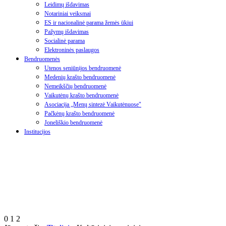
Leidimų išdavimas
Notariniai veiksmai
ES ir nacionalinė parama žemės ūkiui
Pažymų išdavimas
Socialinė parama
Elektroninės paslaugos
Bendruomenės
Utenos seniūnijos bendruomenė
Medenių krašto bendruomenė
Nemeikščių bendruomenė
Vaikutėnų krašto bendruomenė
Asociacija „Menų sintezė Vaikutėnuose"
Pačkėnų krašto bendruomenė
Joneliškio bendruomenė
Institucijos
0
1
2