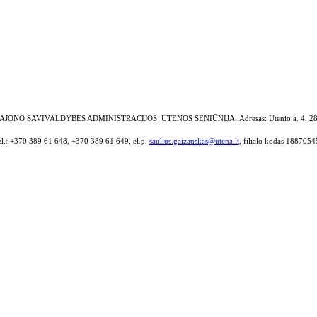
AJONO SAVIVALDYBĖS ADMINISTRACIJOS UTENOS SENIŪNIJA.
Adresas: Utenio a. 4, 2
el.: +370 389 61 648, +370 389 61 649, el.p.
saulius.gaizauskas@utena.lt
, filialo kodas 1887054