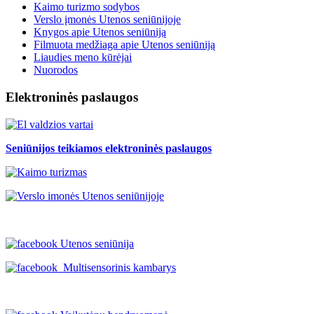
Kaimo turizmo sodybos
Verslo įmonės Utenos seniūnijoje
Knygos apie Utenos seniūniją
Filmuota medžiaga apie Utenos seniūniją
Liaudies meno kūrėjai
Nuorodos
Elektroninės paslaugos
Seniūnijos teikiamos elektroninės paslaugos
Utenos seniūnija
Multisensorinis kambarys