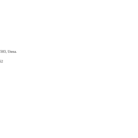
8503, Utena.
52