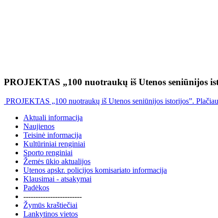
PROJEKTAS „100 nuotraukų iš Utenos seniūnijos ist
PROJEKTAS „100 nuotraukų iš Utenos seniūnijos istorijos”. Plačia
Aktuali informacija
Naujienos
Teisinė informacija
Kultūriniai renginiai
Sporto renginiai
Žemės ūkio aktualijos
Utenos apskr. policijos komisariato informacija
Klausimai - atsakymai
Padėkos
------------------------
Žymūs kraštiečiai
Lankytinos vietos