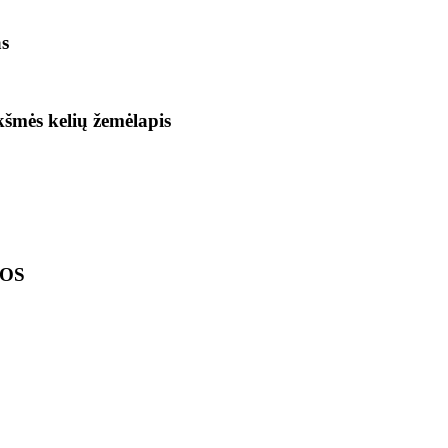
as
ikšmės kelių žemėlapis
LOS