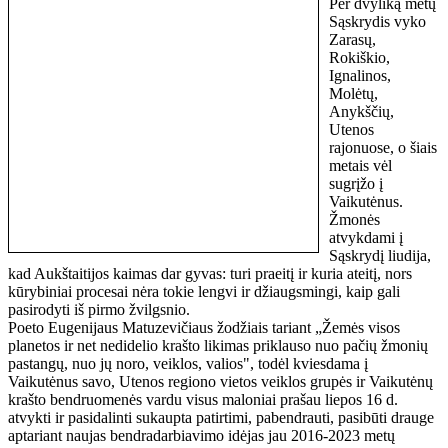
Per dvyliką metų
Sąskrydis vyko
Zarasų,
Rokiškio,
Ignalinos,
Molėtų,
Anykščių,
Utenos
rajonuose, o šiais
metais vėl
sugrįžo į
Vaikutėnus.
Žmonės
atvykdami į
Sąskrydį liudija,
kad Aukštaitijos kaimas dar gyvas: turi praeitį ir kuria ateitį, nors
kūrybiniai procesai nėra tokie lengvi ir džiaugsmingi, kaip gali
pasirodyti iš pirmo žvilgsnio.
Poeto Eugenijaus Matuzevičiaus žodžiais tariant „Žemės visos
planetos ir net nedidelio krašto likimas priklauso nuo pačių žmonių
pastangų, nuo jų noro, veiklos, valios", todėl kviesdama į
Vaikutėnus savo, Utenos regiono vietos veiklos grupės ir Vaikutėnų
krašto bendruomenės vardu visus maloniai prašau liepos 16 d.
atvykti ir pasidalinti sukaupta patirtimi, pabendrauti, pasibūti drauge
aptariant naujas bendradarbiavimo idėjas jau 2016-2023 metų