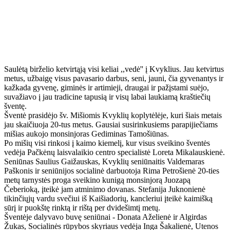
Saulėtą birželio ketvirtąją visi keliai ,,vedė'' į Kvyklius. Jau ketvirtus
metus, užbaigę visus pavasario darbus, seni, jauni, čia gyvenantys ir
kažkada gyvenę, giminės ir artimieji, draugai ir pažįstami suėjo,
suvažiavo į jau tradicine tapusią ir visų labai laukiamą kraštiečių
šventę.
Šventė prasidėjo šv. Mišiomis Kvyklių koplytėlėje, kuri šiais metais
jau skaičiuoja 20-tus metus. Gausiai susirinkusiems parapijiečiams
mišias aukojo monsinjoras Gediminas Tamošiūnas.
Po mišių visi rinkosi į kaimo kiemelį, kur visus sveikino šventės
vedėja Pačkėnų laisvalaikio centro specialistė Loreta Mikalauskienė.
Seniūnas Saulius Gaižauskas, Kvyklių seniūnaitis Valdemaras
Paškonis ir seniūnijos socialinė darbuotoja Rima Petrošienė 20-ties
metų tarnystės proga sveikino kunigą monsinjorą Juozapą
Čeberioką, įteikė jam atminimo dovanas. Stefanija Juknonienė
tikinčiųjų vardu svečiui iš Kaišiadorių, kancleriui įteikė kaimišką
sūrį ir puokštę rinktą ir rištą per dvidešimtį metų.
Šventėje dalyvavo buvę seniūnai - Donata Aželienė ir Algirdas
Žukas, Socialinės rūpybos skyriaus vedėja Inga Šakalienė, Utenos