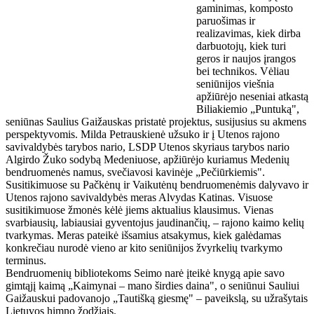
gaminimas, komposto
paruošimas ir
realizavimas, kiek dirba
darbuotojų, kiek turi
geros ir naujos įrangos
bei technikos. Vėliau
seniūnijos viešnia
apžiūrėjo neseniai atkastą
Biliakiemio „Puntuką",
seniūnas Saulius Gaižauskas pristatė projektus, susijusius su akmens
perspektyvomis. Milda Petrauskienė užsuko ir į Utenos rajono
savivaldybės tarybos nario, LSDP Utenos skyriaus tarybos nario
Algirdo Žuko sodybą Medeniuose, apžiūrėjo kuriamus Medenių
bendruomenės namus, svečiavosi kavinėje „Pečiūrkiemis".
Susitikimuose su Pačkėnų ir Vaikutėnų bendruomenėmis dalyvavo ir
Utenos rajono savivaldybės meras Alvydas Katinas. Visuose
susitikimuose žmonės kėlė jiems aktualius klausimus. Vienas
svarbiausių, labiausiai gyventojus jaudinančių, – rajono kaimo kelių
tvarkymas. Meras pateikė išsamius atsakymus, kiek galėdamas
konkrečiau nurodė vieno ar kito seniūnijos žvyrkelių tvarkymo
terminus.
Bendruomenių bibliotekoms Seimo narė įteikė knygą apie savo
gimtąjį kaimą „Kaimynai – mano širdies daina", o seniūnui Sauliui
Gaižauskui padovanojo „Tautišką giesmę" – paveikslą, su užrašytais
Lietuvos himno žodžiais.