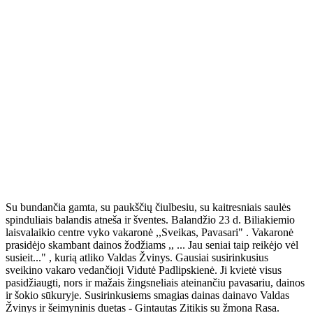
Su bundančia gamta, su paukščių čiulbesiu, su kaitresniais saulės
spinduliais balandis atneša ir šventes. Balandžio 23 d. Biliakiemio
laisvalaikio centre vyko vakaronė ,,Sveikas, Pavasari" . Vakaronė
prasidėjo skambant dainos žodžiams ,, ... Jau seniai taip reikėjo vėl
susieit..." , kurią atliko Valdas Žvinys. Gausiai susirinkusius
sveikino vakaro vedančioji Vidutė Padlipskienė. Ji kvietė visus
pasidžiaugti, nors ir mažais žingsneliais ateinančiu pavasariu, dainos
ir šokio sūkuryje. Susirinkusiems smagias dainas dainavo Valdas
Žvinys ir šeimyninis duetas - Gintautas Zitikis su žmona Rasa.