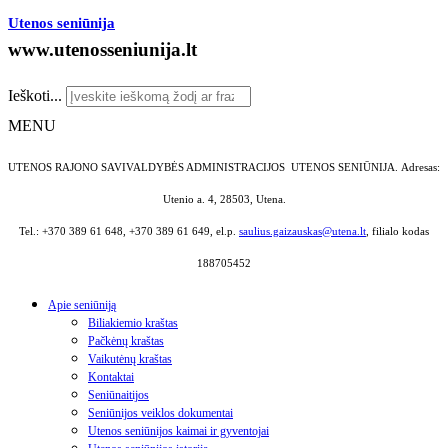
Utenos seniūnija
www.utenosseniunija.lt
Ieškoti...
MENU
UTENOS RAJONO SAVIVALDYBĖS ADMINISTRACIJOS UTENOS SENIŪNIJA.
Adresas:
Utenio a. 4, 28503, Utena.
Tel.: +370 389 61 648, +370 389 61 649, el.p.
saulius.gaizauskas@utena.lt
, filialo kodas
188705452
Apie seniūniją
Biliakiemio kraštas
Pačkėnų kraštas
Vaikutėnų kraštas
Kontaktai
Seniūnaitijos
Seniūnijos veiklos dokumentai
Utenos seniūnijos kaimai ir gyventojai