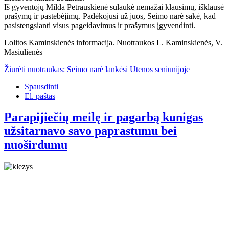
Iš gyventojų Milda Petrauskienė sulaukė nemažai klausimų, išklausė
prašymų ir pastebėjimų. Padėkojusi už juos, Seimo narė sakė, kad
pasistengsianti visus pageidavimus ir prašymus įgyvendinti.
Lolitos Kaminskienės informacija. Nuotraukos L. Kaminskienės, V.
Masiulienės
Žiūrėti nuotraukas: Seimo narė lankėsi Utenos seniūnijoje
Spausdinti
El. paštas
Parapijiečių meilę ir pagarbą kunigas
užsitarnavo savo paprastumu bei
nuoširdumu