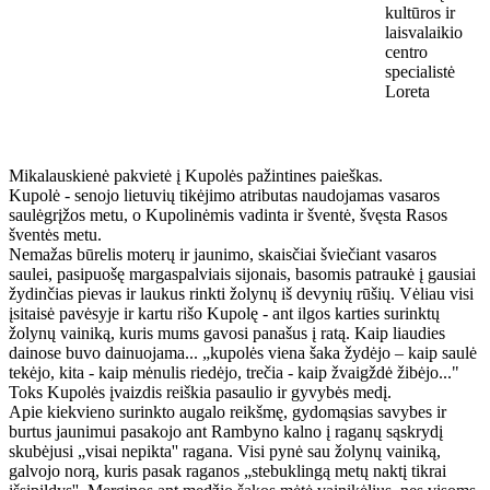
kultūros ir
laisvalaikio
centro
specialistė
Loreta
Mikalauskienė pakvietė į Kupolės pažintines paieškas.
Kupolė - senojo lietuvių tikėjimo atributas naudojamas vasaros
saulėgrįžos metu, o Kupolinėmis vadinta ir šventė, švęsta Rasos
šventės metu.
Nemažas būrelis moterų ir jaunimo, skaisčiai šviečiant vasaros
saulei, pasipuošę margaspalviais sijonais, basomis patraukė į gausiai
žydinčias pievas ir laukus rinkti žolynų iš devynių rūšių. Vėliau visi
įsitaisė pavėsyje ir kartu rišo Kupolę - ant ilgos karties surinktų
žolynų vainiką, kuris mums gavosi panašus į ratą. Kaip liaudies
dainose buvo dainuojama... „kupolės viena šaka žydėjo – kaip saulė
tekėjo, kita - kaip mėnulis riedėjo, trečia - kaip žvaigždė žibėjo..."
Toks Kupolės įvaizdis reiškia pasaulio ir gyvybės medį.
Apie kiekvieno surinkto augalo reikšmę, gydomąsias savybes ir
burtus jaunimui pasakojo ant Rambyno kalno į raganų sąskrydį
skubėjusi „visai nepikta'' ragana. Visi pynė sau žolynų vainiką,
galvojo norą, kuris pasak raganos „stebuklingą metų naktį tikrai