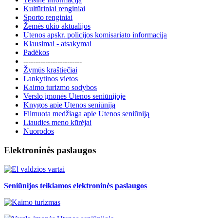
Kultūriniai renginiai
Sporto renginiai
Žemės ūkio aktualijos
Utenos apskr. policijos komisariato informacija
Klausimai - atsakymai
Padėkos
------------------------
Žymūs kraštiečiai
Lankytinos vietos
Kaimo turizmo sodybos
Verslo įmonės Utenos seniūnijoje
Knygos apie Utenos seniūniją
Filmuota medžiaga apie Utenos seniūniją
Liaudies meno kūrėjai
Nuorodos
Elektroninės paslaugos
Seniūnijos teikiamos elektroninės paslaugos