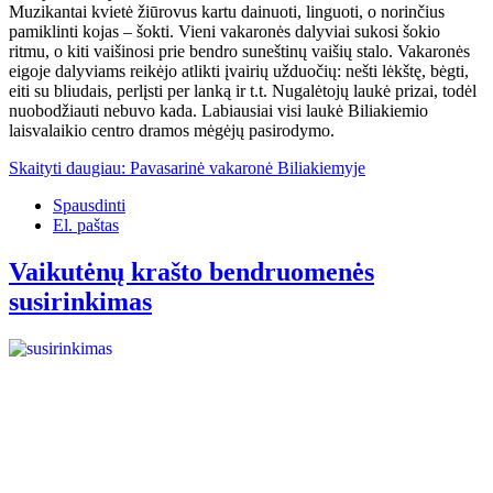
Muzikantai kvietė žiūrovus kartu dainuoti, linguoti, o norinčius
pamiklinti kojas – šokti. Vieni vakaronės dalyviai sukosi šokio
ritmu, o kiti vaišinosi prie bendro suneštinų vaišių stalo. Vakaronės
eigoje dalyviams reikėjo atlikti įvairių užduočių: nešti lėkštę, bėgti,
eiti su bliudais, perlįsti per lanką ir t.t. Nugalėtojų laukė prizai, todėl
nuobodžiauti nebuvo kada. Labiausiai visi laukė Biliakiemio
laisvalaikio centro dramos mėgėjų pasirodymo.
Skaityti daugiau: Pavasarinė vakaronė Biliakiemyje
Spausdinti
El. paštas
Vaikutėnų krašto bendruomenės
susirinkimas