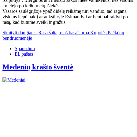
išsipildys''. Merginos ant medžio šakos mėtė vainikėlius, nes visoms
knietėjo po kelių metų ištekės.
Vasaros saulėgrįžoje ypač didelę reikšmę turi vanduo, tad ragana
visiems liepė naktį ar anksti ryte išsimaudyti ar bent pabraidyti po
rasą, kad būtume sveiki ir gražūs.
Skaityti daugiau: „Rasa šalta, o aš basa“ arba Kupolės Pačkėnų
bendruomenėje
Spausdinti
El. paštas
Medenių krašto šventė