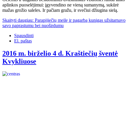
aplinkos puoselėjimui: įgyvendino ne vieną sumanymą, sukūrė
mažas grožio saleles. Ir pačiam gražu, ir svečiui džiugina sielą.
Skaityti daugiau: Parapijiečių meilę ir pagarbą kunigas užsitarnavo
savo paprastumu bei nuoširdumu
Spausdinti
El. paštas
2016 m. birželio 4 d. Kraštiečių šventė
Kvykliuose