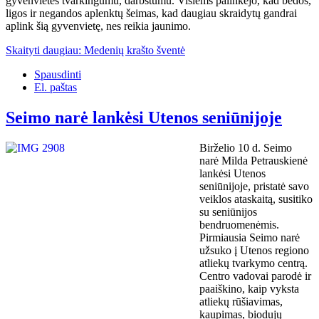
gyvenvietės tvarkingumu, darbštumu. Visiems palinkėjo, kad bėdos,
ligos ir negandos aplenktų šeimas, kad daugiau skraidytų gandrai
aplink šią gyvenvietę, nes reikia jaunimo.
Skaityti daugiau: Medenių krašto šventė
Spausdinti
El. paštas
Seimo narė lankėsi Utenos seniūnijoje
Birželio 10 d. Seimo
narė Milda Petrauskienė
lankėsi Utenos
seniūnijoje, pristatė savo
veiklos ataskaitą, susitiko
su seniūnijos
bendruomenėmis.
Pirmiausia Seimo narė
užsuko į Utenos regiono
atliekų tvarkymo centrą.
Centro vadovai parodė ir
paaiškino, kaip vyksta
atliekų rūšiavimas,
kaupimas, biodujų