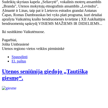
Sudeikių skyriaus kapela „Seliavytė", vokalinis moterų ansamblis
„Branda", Utenos mokytojų etnografinis ansamblis „Levindra",
Almantė ir Linas, taip pat ir Lietuvos estrados grandai Antanas
Čapas, Romas Dambrauskas bei vyks plati programa, kuri detaliai
aprašyta Vaikutėnų krašto bendruomenės kvietime į XII Aukštaitijos
bendruomenių sąskrydį VISIEMS MAŽIEMS IR DIDELIEMS...
Iki susitikimo Vaikutėnuose.
Pagarbiai,
Jolita Umbrasienė
Utenos regiono vietos veiklos pirmininkė
Spausdinti
El. paštas
Utenos seniūnija giedojo „Tautišką
giesmę“.