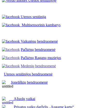
Utenos seniūnija
Multisensorinis kambarys
Vaikutėnų bendruomenė
Pačkėnų bendruomenė
Pačkėnų Raganų muziejus
Medenių bendruomenė
Utenos seniūnijos
bendruomenė
Joneliškių bendruomenė
Ąžuolų vaikai
Privatus vaikų darželis „Augame kartu“