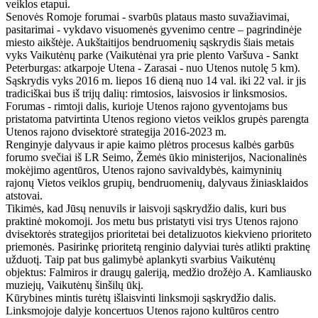
veiklos etapui.
Senovės Romoje forumai - svarbūs plataus masto suvažiavimai,
pasitarimai - vykdavo visuomenės gyvenimo centre – pagrindinėje
miesto aikštėje. Aukštaitijos bendruomenių sąskrydis šiais metais
vyks Vaikutėnų parke (Vaikutėnai yra prie plento Varšuva - Sankt
Peterburgas: atkarpoje Utena - Zarasai - nuo Utenos nutolę 5 km).
Sąskrydis vyks 2016 m. liepos 16 dieną nuo 14 val. iki 22 val. ir jis
tradiciškai bus iš trijų dalių: rimtosios, laisvosios ir linksmosios.
Forumas - rimtoji dalis, kurioje Utenos rajono gyventojams bus
pristatoma patvirtinta Utenos regiono vietos veiklos grupės parengta
Utenos rajono dvisektorė strategija 2016-2023 m.
Renginyje dalyvaus ir apie kaimo plėtros procesus kalbės garbūs
forumo svečiai iš LR Seimo, Žemės ūkio ministerijos, Nacionalinės
mokėjimo agentūros, Utenos rajono savivaldybės, kaimyninių
rajonų Vietos veiklos grupių, bendruomenių, dalyvaus žiniasklaidos
atstovai.
Tikimės, kad Jūsų nenuvils ir laisvoji sąskrydžio dalis, kuri bus
praktinė mokomoji. Jos metu bus pristatyti visi trys Utenos rajono
dvisektorės strategijos prioritetai bei detalizuotos kiekvieno prioriteto
priemonės. Pasirinkę prioritetą renginio dalyviai turės atlikti praktinę
užduotį. Taip pat bus galimybė aplankyti svarbius Vaikutėnų
objektus: Falmiros ir draugų galeriją, medžio drožėjo A. Kamliausko
muziejų, Vaikutėnų šinšilų ūkį.
Kūrybines mintis turėtų išlaisvinti linksmoji sąskrydžio dalis.
Linksmojoje dalyje koncertuos Utenos rajono kultūros centro