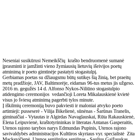
Neseniai susikūrusi Nemeikščių krašto bendruomenė sumanė
įprasminti ir įamžinti vieno žymiausių lietuvių išeivijos poetų
atminimą ir poeto gimtinėje pastatyti stogastulpį.
Gerbiamas poetas su džiaugsmu būtų sutikęs šią žinią, bet praeitų
metų pradžioje, JAV, Baltimorėje, eidamas 96-tus metus jis užgeso.
2016 m. gegužės 14 d. Alfonso Nykos-Niliūno stogastulpio
atidengimo ceremonijos vedančioji Loreta Mikalauskienė kvietė
visus jo šviesų atminimą pagerbti tylos minute.
Į iškilmių ceremoniją buvo pakviesti ir maloniai atvyko poeto
artimieji: pusseserė - Vilija Bikelienė, sūnėnas - Šarūnas Tranelis,
giminaičiai - Vytautas ir Algirdas Navaglauskai, Rūta Rakauskienė,
Elena Leipuvienė, kraštotyrininkas ir literatas Antanas Gasperaitis,
Utenos rajono tarybos narys Edmundas Pupinis, Utenos rajono
savivaldybės administracijos Kultūros skyriaus vyr. specialistė Zita
Mackevičienė, Utenos seniūnijos seniūnas - Saulius Gaižauskas,