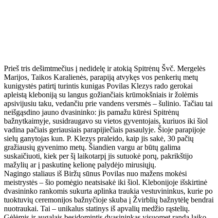
Prieš tris dešimtmečius į nedidelę ir atokią Spitrėnų Švč. Mergelės
Marijos, Taikos Karalienės, parapiją atvykęs vos penkerių metų
kunigystės patirtį turintis kunigas Povilas Klezys rado gerokai
apleistą kleboniją su langus gožiančiais krūmokšniais ir žolėmis
apsivijusiu taku, vedančiu prie vandens versmės – šulinio. Tačiau tai
neišgąsdino jauno dvasininko: jis pamažu kūrėsi Spitrėnų
bažnytkaimyje, susidraugavo su vietos gyventojais, kuriuos iki šiol
vadina pačiais geriausiais parapijiečiais pasaulyje. Šioje parapijoje
sielų ganytojas kun. P. Klezys praleido, kaip jis sakė, 30 pačių
gražiausių gyvenimo metų. Šiandien vargu ar būtų galima
suskaičiuoti, kiek per šį laikotarpį jis sutuokė porų, pakrikštijo
mažylių ar į paskutinę kelionę palydėjo mirusiųjų.
Nagingo staliaus iš Biržų sūnus Povilas nuo mažens mokėsi
meistrystės – šio pomėgio neatsisakė iki šiol. Klebonijoje išskirtinė
dvasininko rankomis sukurta aplinka traukia vestuvininkus, kurie po
tuoktuvių ceremonijos bažnyčioje skuba į Žvirblių bažnytėlę bendrai
nuotraukai. Tai – unikalus statinys iš apvalių medžio rąstelių.
Gėlėmis ir augalais besidomintis dvasininkas visuomet randa laiko