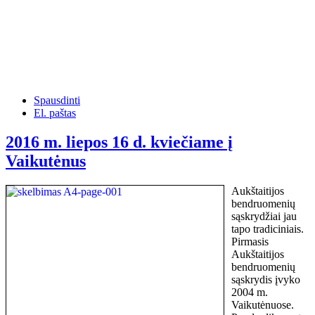
Spausdinti
El. paštas
2016 m. liepos 16 d. kviečiame į
Vaikutėnus
Aukštaitijos
bendruomenių
sąskrydžiai jau
tapo tradiciniais.
Pirmasis
Aukštaitijos
bendruomenių
sąskrydis įvyko
2004 m.
Vaikutėnuose.