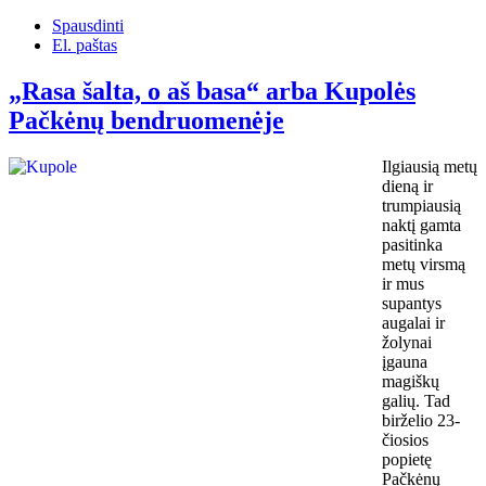
Spausdinti
El. paštas
„Rasa šalta, o aš basa“ arba Kupolės
Pačkėnų bendruomenėje
Ilgiausią metų
dieną ir
trumpiausią
naktį gamta
pasitinka
metų virsmą
ir mus
supantys
augalai ir
žolynai
įgauna
magiškų
galių. Tad
birželio 23-
čiosios
popietę
Pačkėnų