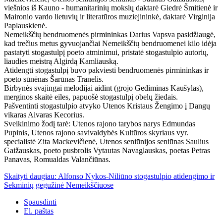
viešnios iš Kauno - humanitarinių mokslų daktarė Giedrė Šmitienė ir
Maironio vardo lietuvių ir literatūros muziejininkė, daktarė Virginija
Paplauskienė.
Nemeikščių bendruomenės pirmininkas Darius Vapsva pasidžiaugė,
kad trečius metus gyvuojančiai Nemeikščių bendruomenei kilo idėja
pastatyti stogastulpį poeto atminimui, pristatė stogastulpio autorių,
liaudies meistrą Algirdą Kamliauską.
Atidengti stogastulpį buvo pakviesti bendruomenės pirmininkas ir
poeto sūnėnas Šarūnas Tranelis.
Birbynės svajingai melodijai aidint (grojo Gediminas Kaušylas),
merginos skaitė eiles, papuošė stogastulpį obelų žiedais.
Pašventinti stogastulpio atvyko Utenos Kristaus Žengimo į Dangų
vikaras Aivaras Kecorius.
Sveikinimo žodį tarė: Utenos rajono tarybos narys Edmundas
Pupinis, Utenos rajono savivaldybės Kultūros skyriaus vyr.
specialistė Zita Mackevičienė, Utenos seniūnijos seniūnas Saulius
Gaižauskas, poeto pusbrolis Vytautas Navaglauskas, poetas Petras
Panavas, Romualdas Valančiūnas.
Skaityti daugiau: Alfonso Nykos-Niliūno stogastulpio atidengimo ir
Sekminių gegužinė Nemeikščiuose
Spausdinti
El. paštas