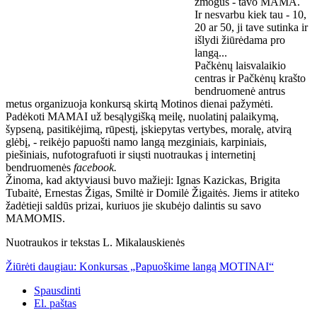
žmogus - tavo MAMA.
Ir nesvarbu kiek tau - 10,
20 ar 50, ji tave sutinka ir
išlydi žiūrėdama pro
langą...
Pačkėnų laisvalaikio
centras ir Pačkėnų krašto
bendruomenė antrus
metus organizuoja konkursą skirtą Motinos dienai pažymėti.
Padėkoti MAMAI už besąlygišką meilę, nuolatinį palaikymą,
šypseną, pasitikėjimą, rūpestį, įskiepytas vertybes, moralę, atvirą
glėbį, - reikėjo papuošti namo langą mezginiais, karpiniais,
piešiniais, nufotografuoti ir siųsti nuotraukas į internetinį
bendruomenės
facebook.
Žinoma, kad aktyviausi buvo mažieji: Ignas Kazickas, Brigita
Tubaitė, Ernestas Žigas, Smiltė ir Domilė Žigaitės. Jiems ir atiteko
žadėtieji saldūs prizai, kuriuos jie skubėjo dalintis su savo
MAMOMIS.
Nuotraukos ir tekstas L. Mikalauskienės
Žiūrėti daugiau: Konkursas „Papuoškime langą MOTINAI“
Spausdinti
El. paštas