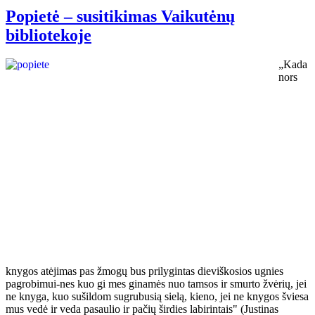
Popietė – susitikimas Vaikutėnų
bibliotekoje
„Kada
nors
knygos atėjimas pas žmogų bus prilygintas dieviškosios ugnies
pagrobimui-nes kuo gi mes ginamės nuo tamsos ir smurto žvėrių, jei
ne knyga, kuo sušildom sugrubusią sielą, kieno, jei ne knygos šviesa
mus vedė ir veda pasaulio ir pačių širdies labirintais" (Justinas