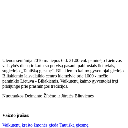
Utenos seniūnija 2016 m. liepos 6 d. 21:00 val. paminėjo Lietuvos
valstybės dieną ir kartu su po visą pasaulį pabirusiais lietuviais,
sugiedojo „Tautišką giesmę". Biliakiemio kaimo gyventojai giedojo
Biliakiemio laisvalaikio centro kiemelyje prie 1000 - mečio
paminklo Lietuva - Biliakiemis. Vaikutėnų kaimo gyventojai irgi
prisijungė prie prasmingos tradicijos.
Nuotraukos Deimanto Žibėno ir Jūratės Bliuvienės
Vaizdo įrašas:
Vaikutėnų krašto žmonės gieda Tautišką giesmę.