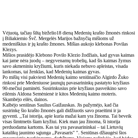
Vėjuotą, tačiau šiltą birželio18 dieną Medenių krašto žmonės rinkosi
į Biliakiemio Švč. Mergelės Marijos bažnyčią mišioms už
medeniškius ir jų krašto žmones. Mišias aukojo klebonas Povilas
Klezys.
Mišios prasidėjo Klebono Povilo Klezio žodžiais, kad gyvas kaimas
kai jame nėra juodų – negyvenamų trobelių, kad šis kaimas žymus
savo akmeniniu kryžiumi, kuris niekada nebuvo apleistas, visada
lankomas, tai ženklas, kad Medenių kaimas gyvas.
Po mišių visi pakviesti Medenių kaimo seniūnaičio Algirdo Žuko
rinkosi prie Medeniuose jaunųjų pavasarininkų pastatyto kryžiaus
90-mečiui paminėti. Susirinkusius prie kryžiaus pasveikino savo
eilėmis Aldona Semėnienė ir kitos Medenių kaimo moteris.
Skambėjo eilės, dainos.
Kalbėjo seniūnas Saulius Gaižauskas. Jis pažymėjo, kad čia
susirinkę šio krašto žmonės gali didžiuotis savo praeitimi ir ja
gyventi. ,,Tai istorija, apie kuria mažai kam yra žinoma. Tai beveik
visas šimtmetis šiam kryžiui. Kiek man jau žinoma, ši istorija
perduodama kartoms. Kas tai yra pavasarininkai – tai Lietuvių
katalikų jaunimo sąjunga ,,Pavasaris" ". Seniūnas džiaugėsi šios