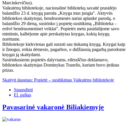
Marcinkevičius).
Vaikutėnų bibliotekoje, nacionalinė bibliotekų savaitė prasidėjo
balandžio 23 d. knygų paroda „Knyga mus jungia". Aktyvūs
bibliotekos skaitytojai, bendruomenės nariai aplankė parodą, o
balandžio 29 dieną, susirinko į popietę-susitikimą „Biblioteka –
erdvė bendruomeninei veiklai". Popietės metu pasidalijome savo
mintimis, kalbėjome apie perskaitytas knygas, kokių knygų
norėtume.
Bibliotekoje kiekvienas gali surasti sau tinkamą knygą. Knygai kaip
ir žmogui, reikia dėmesio, pagarbos, o didžiausią pagarbą parodome
knygai ją skaitydami.
Susirinkusiems popietės dalyviams, eilėraščius deklamavo,
bibliotekos skaitytojas Dominykas Tranelis, kuriam buvo įteiktas
prizas.
Skaityti daugiau: Popietė – susitikimas Vaikutėnų bibliotekoje
Spausdinti
El. paštas
Pavasarinė vakaronė Biliakiemyje