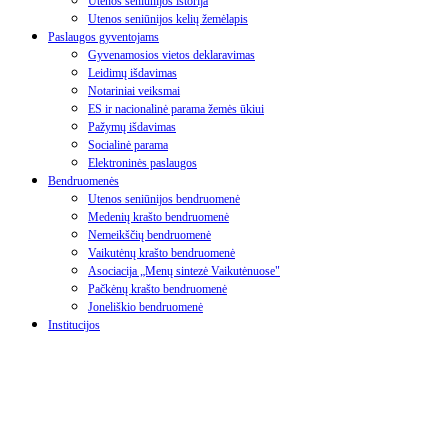
Utenos seniūnijos istorija
Utenos seniūnijos kelių žemėlapis
Paslaugos gyventojams
Gyvenamosios vietos deklaravimas
Leidimų išdavimas
Notariniai veiksmai
ES ir nacionalinė parama žemės ūkiui
Pažymų išdavimas
Socialinė parama
Elektroninės paslaugos
Bendruomenės
Utenos seniūnijos bendruomenė
Medenių krašto bendruomenė
Nemeikščių bendruomenė
Vaikutėnų krašto bendruomenė
Asociacija „Menų sintezė Vaikutėnuose"
Pačkėnų krašto bendruomenė
Joneliškio bendruomenė
Institucijos