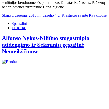
seniūnijos bendruomenės pirmininkas Donatas Račinskas, Pačkėnų
bendruomenės pirmininkė Dana Žigienė.
Skaityti daugiau: 2016 m. birželio 4 d. Kraštiečių šventė Kvykliuose
Spausdinti
El. paštas
Alfonso Nykos-Niliūno stogastulpio
atidengimo ir Sekminių gegužinė
Nemeikščiuose