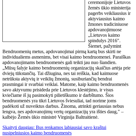
ceremonijoje Lietuvos
žemės ūkio ministerija
pagerbs veikliausius ir
aktyviausius kaimo
žmones tradiciniuose
apdovanojimuose
„Lietuvos kaimo
spindulys 2016".
Šiemet, pažymint
Bendruomenių metus, apdovanojimai pirmą kartą bus skirti ne
individualiems asmenims, bet visai kaimo bendruomenei. Paraiškas
apdovanojimams bendruomenės gali teikti jau nuo šiandien.
„Mūsų šalyje kaimo bendruomenių organizacijų skaičius artėja prie
dviejų tūkstančių. Tai džiugina, nes tai reiškia, kad kaimuose
netrūksta aktyvių ir veiklių žmonių, susiburiančių bendrai
prasmingai ir svarbiai veiklai. Matome, kaip kaimo bendruomenės
savo aktyvumu prisideda prie Lietuvos klestėjimo, ir visus
kviečiame iš jų pasimokyti pilietiškumo ir darbštumo. Šios
bendruomenės yra tikri Lietuvos šviesuliai, tad norime joms
padėkoti už nuveiktus darbus. Žinoma, atrinkti geriausias nebus
lengva, nes apdovanojimų vertų organizacijų yra išties daug," –
kalbėjo Žemės ūkio ministrė Virginija Baltraitienė.
Skaityti daugiau: Bus renkamos labiausiai savo kraštui
nusipelniusios kaimo bendruomenės