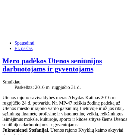
Spausdinti
El. paštas
Mero padėkos Utenos seniūnijos
darbuotojams ir gyventojams
Smulkiau
Paskelbta: 2016 m. rugpjūčio 31 d.
Utenos rajono savivaldybės meras Alvydas Katinas 2016 m.
rugpjūčio 24 d. potvarkiu Nr. MP-47 reiškia žodinę padėką už
Utenos miesto ir rajono vardo garsinimą Lietuvoje ir už jos ribų,
sąžiningą ilgametę profesinę ir visuomeninę veiklą, reikšmingus
laimėjimus moksle, kultūroje, sporto ir kitose srityse šiems Utenos
seniūnijos darbuotojams ir gyventojams:
Juknonienei Stefanijai
, Utenos rajono Kvyklių kaimo aktyviai