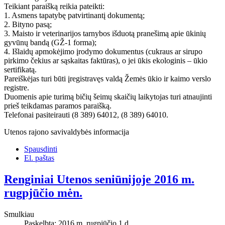
Teikiant paraišką reikia pateikti:
1. Asmens tapatybę patvirtinantį dokumentą;
2. Bityno pasą;
3. Maisto ir veterinarijos tarnybos išduotą pranešimą apie ūkinių
gyvūnų bandą (GŽ-1 forma);
4. Išlaidų apmokėjimo įrodymo dokumentus (cukraus ar sirupo
pirkimo čekius ar sąskaitas faktūras), o jei ūkis ekologinis – ūkio
sertifikatą.
Pareiškėjas turi būti įregistravęs valdą Žemės ūkio ir kaimo verslo
registre.
Duomenis apie turimą bičių šeimų skaičių laikytojas turi atnaujinti
prieš teikdamas paramos paraišką.
Telefonai pasiteirauti (8 389) 64012, (8 389) 64010.
Utenos rajono savivaldybės informacija
Spausdinti
El. paštas
Renginiai Utenos seniūnijoje 2016 m.
rugpjūčio mėn.
Smulkiau
Paskelbta: 2016 m. rugpjūčio 1 d.