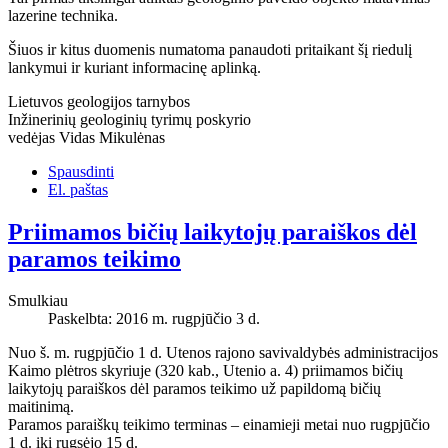
lazerine technika.
Šiuos ir kitus duomenis numatoma panaudoti pritaikant šį riedulį
lankymui ir kuriant informacinę aplinką.
Lietuvos geologijos tarnybos
Inžinerinių geologinių tyrimų poskyrio
vedėjas Vidas Mikulėnas
Spausdinti
El. paštas
Priimamos bičių laikytojų paraiškos dėl
paramos teikimo
Smulkiau
Paskelbta: 2016 m. rugpjūčio 3 d.
Nuo š. m. rugpjūčio 1 d. Utenos rajono savivaldybės administracijos
Kaimo plėtros skyriuje (320 kab., Utenio a. 4) priimamos bičių
laikytojų paraiškos dėl paramos teikimo už papildomą bičių
maitinimą.
Paramos paraiškų teikimo terminas – einamieji metai nuo rugpjūčio
1 d. iki rugsėjo 15 d.