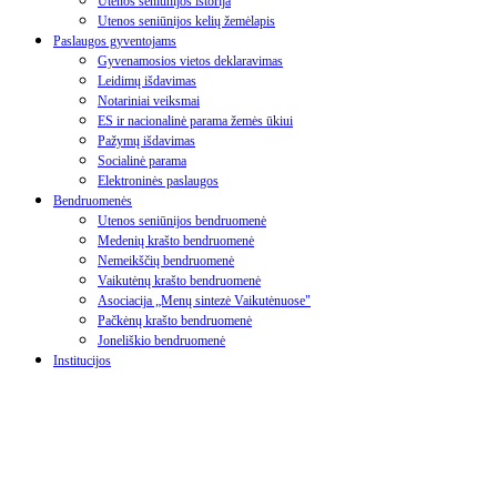
Utenos seniūnijos istorija
Utenos seniūnijos kelių žemėlapis
Paslaugos gyventojams
Gyvenamosios vietos deklaravimas
Leidimų išdavimas
Notariniai veiksmai
ES ir nacionalinė parama žemės ūkiui
Pažymų išdavimas
Socialinė parama
Elektroninės paslaugos
Bendruomenės
Utenos seniūnijos bendruomenė
Medenių krašto bendruomenė
Nemeikščių bendruomenė
Vaikutėnų krašto bendruomenė
Asociacija „Menų sintezė Vaikutėnuose"
Pačkėnų krašto bendruomenė
Joneliškio bendruomenė
Institucijos