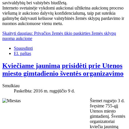
savivaldybių bei valstybės biudžetą.
Interneto svetainėje vykdomi aukcionai užtikrina aukcionų proceso
viešumą ir aukciono dalyvių konfidencialumą, taip pat suteikia
galimybę dalyvauti keliuose valstybinės žemės sklypų pardavimo ir
nuomos aukcionuose vienu metu.
Skaityti daugiau: Privačios žemės ūkio paskirties žemės sklypų
nuoma aukcione
Spausdinti
El. paštas
Kviečiame jaunimą prisidėti prie Utenos
miesto gimtadienio šventės organizavimo
Smulkiau
Paskelbta: 2016 m. rugpjūčio 9 d.
Šiemet rugsėjo 3 d.
švęsime 755-ąjį
Utenos miesto
gimtadienį. Šventės
organizatoriai
kviečia jaunimą