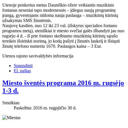
Utenoje penkerius metus Dauniškio ežere veikiantis muzikinis
fontanas neseniai tapo modernesnis – įdiegus naują programinę
įrangą, gyventojams siūloma nauja paslauga – muzikinių kūrinių
užsakymas SMS žinutėmis.
Naujovę kasdien, nuo 12 iki 23 val. (išskyrus specialios fontano
programos metą), uteniškiai ir miesto svečiai galės išbandyti jau nuo
rugsėjo 4 d. - iš prie fontano skelbiamo muzikinių kūrinių sąrašo
tereikės išsirinkti norimą, jo kodą įrašyti į žinutės laukelį ir išsiųsti
žinutę telefono numeriu 1670. Paslaugos kaina – 3 Eur.
Utenos rajono savivaldybės informacija
Spausdinti
El. paštas
Miesto šventės programa 2016 m. rugsėjo
1-3 d.
Smulkiau
Paskelbta: 2016 m. rugpjūčio 30 d.