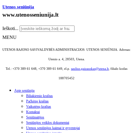
Utenos seniūnija
www.utenosseniunija.lt
Ieškoti...
MENU
UTENOS RAJONO SAVIVALDYBĖS ADMINISTRACIJOS UTENOS SENIŪNIJA.
Adresas:
Utenio a. 4, 28503, Utena.
Tel.: +370 389 61 648, +370 389 61 649, el.p.
saulius.gaizauskas@utena.lt
, filialo kodas
188705452
Apie seniūniją
Biliakiemio kraštas
Pačkėnų kraštas
Vaikutėnų kraštas
Kontaktai
Seniūnaitijos
Seniūnijos veiklos dokumentai
Utenos seniūnijos kaimai ir gyventojai