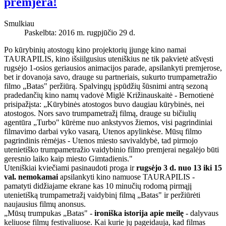
premjera!
Smulkiau
Paskelbta: 2016 m. rugpjūčio 29 d.
Po kūrybinių atostogų kino projektorių įjungę kino namai
TAURAPILIS, kino išsiilgusius uteniškius ne tik pakvietė atšvęsti
rugsėjo 1-osios geriausios animacijos parade, apsilankyti premjerose,
bet ir dovanoja savo, drauge su partneriais, sukurto trumpametražio
filmo „Batas" peržiūrą. Spalvingų įspūdžių šūsnimi antrą sezoną
pradedančių kino namų vadovė Miglė Križinauskaitė - Bernotienė
prisipažįsta: „Kūrybinės atostogos buvo daugiau kūrybinės, nei
atostogos. Nors savo trumpametražį filmą, drauge su bičiulių
agentūra „Turbo" kūrėme nuo ankstyvos žiemos, visi pagrindiniai
filmavimo darbai vyko vasarą, Utenos apylinkėse. Mūsų filmo
pagrindinis rėmėjas - Utenos miesto savivaldybė, tad pirmojo
utenietiško trumpametražio vaidybinio filmo premjerai negalėjo būti
geresnio laiko kaip miesto Gimtadienis."
Uteniškiai kviečiami pasinaudoti proga ir
rugsėjo 3 d. nuo 13 iki 15
val. nemokamai
apsilankyti kino namuose TAURAPILIS -
pamatyti didžiajame ekrane kas 10 minučių rodomą pirmąjį
utenietišką trumpametražį vaidybinį filmą „Batas" ir peržiūrėti
naujausius filmų anonsus.
„Mūsų trumpukas „Batas" -
ironiška istorija apie meilę
- dalyvaus
keliuose filmų festivaliuose. Kai kurie jų pageidauja, kad filmas