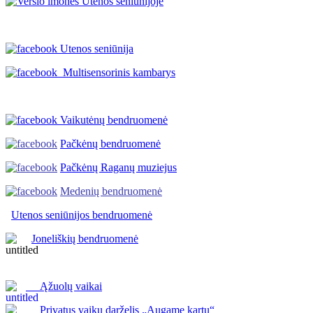
Utenos seniūnija
Multisensorinis kambarys
Vaikutėnų bendruomenė
Pačkėnų bendruomenė
Pačkėnų Raganų muziejus
Medenių bendruomenė
Utenos seniūnijos
bendruomenė
Joneliškių bendruomenė
Ąžuolų vaikai
Privatus vaikų darželis „Augame kartu“