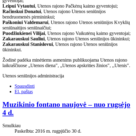
gyventojai;
Leipui Vytautui
, Utenos rajono Pačkėnų kaimo gyventojui;
Račinskui Donatui
, Utenos rajono Utenos seniūnijos
bendruomenės pirmininkui;
Paškoniui Valdemarui
, Utenos rajono Utenos seniūnijos Kvyklių
seniūnaitijos seniūnaičiui;
Puodžiukienei Vilijai
, Utenos rajono Vaikutėnų kaimo gyventojai;
Zakarauskui Sauliui
, Utenos rajono Utenos seniūnijos ūkininkui;
Zakarauskui Stanislovui
, Utenos rajono Utenos seniūnijos
ūkininkui.
Žodinė padėka minėtiems asmenims publikuojama Utenos rajono
laikraščiuose „Utenos diena", „Utenos apskrities žinios", ,,Utenis".
Utenos seniūnijos administracija
Spausdinti
El. paštas
Muzikinio fontano naujovė – nuo rugsėjo
4 d.
Smulkiau
Paskelbta: 2016 m. rugpjūčio 30 d.