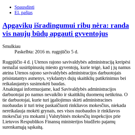
Spausdinti
El. paštas
Apgavikų išradingumui ribų nėra: randa
vis naujų būdų apgauti gyventojus
Smulkiau
Paskelbta: 2016 m. rugpjūčio 5 d.
Rugpjūčio 4 d. į Utenos rajono savivaldybės administraciją kreipėsi
nemažai susirūpinusių miesto gyventojų, kurie teigė, kad į jų namus
ateina Utenos rajono savivaldybės administracijos darbuotojais
prisistatantys asmenys, vykdantys dujų skaitiklių patikrinimus bei
reikalaujantys susimokėti baudas.
Atsakingai informuojame, kad Savivaldybės administracijos
darbuotojai po namus nevaikšto ir skaitiklių duomenų netikrina. O
tie darbuotojai, kurie turi įgaliojimus skirti administracines
nuobaudas ir turi teisę paskaičiuoti rinkliavos mokesčius, niekada
nereikalauja mokėti grynais, nes visos nuobaudos ir rinkliavos
mokesčiai yra mokami į Valstybinės mokesčių inspekcijos prie
Lietuvos Respublikos Finansų ministerijos biudžeto pajamų
surenkamąją sąskaitą.