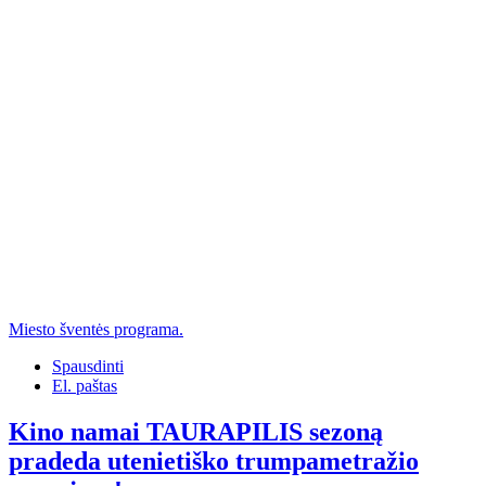
Miesto šventės programa.
Spausdinti
El. paštas
Kino namai TAURAPILIS sezoną
pradeda utenietiško trumpametražio