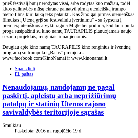
prieš festivalį būtų nerodytas visai, arba rodytas kuo mažiau, todėl
kitos galimybės mūsų ekrane pamatyti pirmą utenietišką trumpo
metro filmą kurį laiką teks palaukti. Kas žino gal pirmas utenietiškas
filmukas į Uteną grįš su festivaliniu įvertinimu" - su šypsena į
premjerą uteniškius atvykti ragina Miglė bei priduria, kad tai ir puiki
proga susipažinti su kino namų TAURAPILIS planuojamais naujo
sezono projektais, renginiais ir naujienomis.
Daugiau apie kino namų TAURAPILIS kino renginius ir šventinę
programą su trumpuko „Batas" premjera -
www.facebook.com/KinoNamai ir www.kinonamai.lt
Spausdinti
El. paštas
Nenaudojamų, naudojamų ne pagal
paskirtį, apleistų arba neprižiūrimų
patalpų ir statinių Utenos rajono
savivaldybės teritorijoje sąrašas
Smulkiau
Paskelbta: 2016 m. rugpjūčio 19 d.