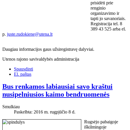
prisidėti prie
renginio
organizavimo ir
tapti jo savanoriais.
Registracija tel. 8
389 43 525 arba el.
p.
juste.rudokiene@utena.lt
Daugiau informacijos gaus užsiregistravę dalyviai.
Utenos rajono savivaldybės administracija
Spausdinti
El. paštas
Bus renkamos labiausiai savo kraštui
nusipelniusios kaimo bendruomenės
Smulkiau
Paskelbta: 2016 m. rugpjūčio 8 d.
Rugsėjo pabaigoje
iškilmingoje