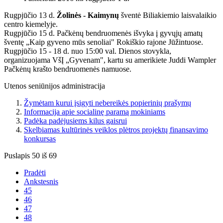
Rugpjūčio 13 d.
Žolinės - Kaimynų
šventė Biliakiemio laisvalaikio
centro kiemelyje.
Rugpjūčio 15 d. Pačkėnų bendruomenės išvyka į gyvųjų amatų
šventę „Kaip gyveno mūs senoliai" Rokiškio rajone Jūžintuose.
Rugpjūčio 15 - 18 d. nuo 15:00 val. Dienos stovykla,
organizuojama VšĮ „Gyvenam", kartu su amerikiete Juddi Wampler
Pačkėnų krašto bendruomenės namuose.
Utenos seniūnijos administracija
Žymėtam kurui įsigyti nebereikės popierinių prašymų
Informacija apie socialinę paramą mokiniams
Padėka padėjusiems kilus gaisrui
Skelbiamas kultūrinės veiklos plėtros projektų finansavimo
konkursas
Puslapis 50 iš 69
Pradėti
Ankstesnis
45
46
47
48