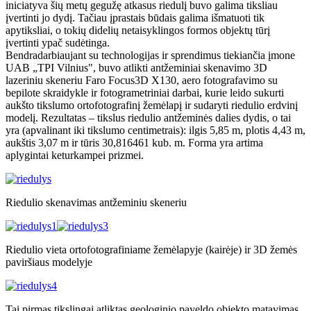
iniciatyva šių metų gegužę atkasus riedulį buvo galima tiksliau
įvertinti jo dydį. Tačiau įprastais būdais galima išmatuoti tik
apytiksliai, o tokių didelių netaisyklingos formos objektų tūrį
įvertinti ypač sudėtinga.
Bendradarbiaujant su technologijas ir sprendimus tiekiančia įmone
UAB „TPI Vilnius", buvo atlikti antžeminiai skenavimo 3D
lazeriniu skeneriu Faro Focus3D X130, aero fotografavimo su
bepilote skraidykle ir fotogrametriniai darbai, kurie leido sukurti
aukšto tikslumo ortofotografinį žemėlapį ir sudaryti riedulio erdvinį
modelį. Rezultatas – tikslus riedulio antžeminės dalies dydis, o tai
yra (apvalinant iki tikslumo centimetrais): ilgis 5,85 m, plotis 4,43 m,
aukštis 3,07 m ir tūris 30,816461 kub. m. Forma yra artima
aplygintai keturkampei prizmei.
Riedulio skenavimas antžeminiu skeneriu
Riedulio vieta ortofotografiniame žemėlapyje (kairėje) ir 3D žemės
paviršiaus modelyje
Tai pirmas tikslingai atliktas geologinio paveldo objekto matavimas