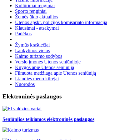
Kultūriniai renginiai
Sporto renginiai
Žemės ūkio aktualijos
Utenos apskr. policijos komisariato informacija
Klausimai - atsakymai
Padėkos
------------------------
Žymūs kraštiečiai
Lankytinos vietos
Kaimo turizmo sodybos
Verslo įmonės Utenos seniūnijoje
Knygos apie Utenos seniūniją
Filmuota medžiaga apie Utenos seniūniją
Liaudies meno kūrėjai
Nuorodos
Elektroninės paslaugos
Seniūnijos teikiamos elektroninės paslaugos