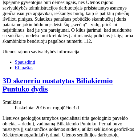
Įspėjame gyventojus būti dėmesingais, nes Utenos rajono
savivaldybės administracijos darbuotojais prisistatantys asmenys
greičiausiai yra apgavikai, ieškantys būdų, kaip iš patiklių piliečių
išvilioti pinigus. Sulaukus panašaus pobūdžio skambučių į duris
patariame jokiu būdu neįsileisti šių „svečių" į vidų, prieš tai
neįsitikinus, kad jie yra pareigūnai. O kilus įtarimui, kad susidūrėte
su sukčiais, nedelsdami kreipkitės į artimiausią policijos įstaigą arba
skambinkite bendruoju pagalbos numeriu 112.
Utenos rajono savivaldybės informacija
Spausdinti
El. paštas
3D skeneriu nustatytas Biliakiemio
Puntuko dydis
Smulkiau
Paskelbta: 2016 m. rugpjūčio 3 d.
Lietuvos geologijos tarnybos specialistai tiria geologinio paveldo
objektą – riedulį, vadinamą Biliakiemio Puntuku. Pernai buvo
nustatyta jį sudarančios uolienos sudėtis, atlikti sekliosios geofizikos
(elektrotomografiniai) tyrimai. Utenos seniūnijos darbuotojų