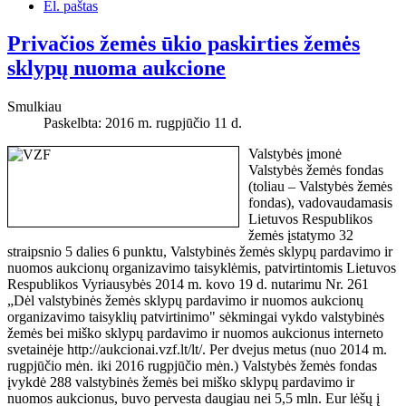
El. paštas
Privačios žemės ūkio paskirties žemės
sklypų nuoma aukcione
Smulkiau
Paskelbta: 2016 m. rugpjūčio 11 d.
Valstybės įmonė
Valstybės žemės fondas
(toliau – Valstybės žemės
fondas), vadovaudamasis
Lietuvos Respublikos
žemės įstatymo 32
straipsnio 5 dalies 6 punktu, Valstybinės žemės sklypų pardavimo ir
nuomos aukcionų organizavimo taisyklėmis, patvirtintomis Lietuvos
Respublikos Vyriausybės 2014 m. kovo 19 d. nutarimu Nr. 261
„Dėl valstybinės žemės sklypų pardavimo ir nuomos aukcionų
organizavimo taisyklių patvirtinimo" sėkmingai vykdo valstybinės
žemės bei miško sklypų pardavimo ir nuomos aukcionus interneto
svetainėje http://aukcionai.vzf.lt/lt/. Per dvejus metus (nuo 2014 m.
rugpjūčio mėn. iki 2016 rugpjūčio mėn.) Valstybės žemės fondas
įvykdė 288 valstybinės žemės bei miško sklypų pardavimo ir
nuomos aukcionus, buvo pervesta daugiau nei 5,5 mln. Eur lėšų į