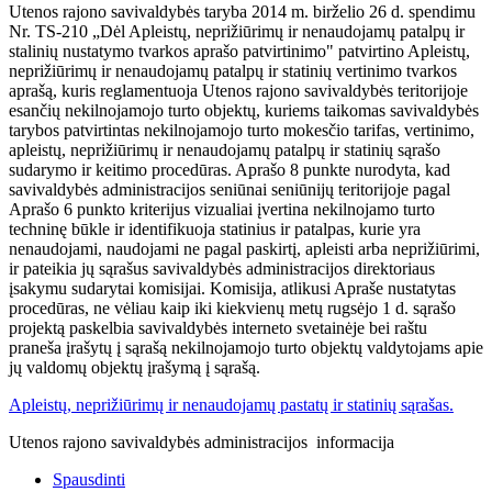
Utenos rajono savivaldybės taryba 2014 m. birželio 26 d. spendimu
Nr. TS-210 „Dėl Apleistų, neprižiūrimų ir nenaudojamų patalpų ir
stalinių nustatymo tvarkos aprašo patvirtinimo" patvirtino Apleistų,
neprižiūrimų ir nenaudojamų patalpų ir statinių vertinimo tvarkos
aprašą, kuris reglamentuoja Utenos rajono savivaldybės teritorijoje
esančių nekilnojamojo turto objektų, kuriems taikomas savivaldybės
tarybos patvirtintas nekilnojamojo turto mokesčio tarifas, vertinimo,
apleistų, neprižiūrimų ir nenaudojamų patalpų ir statinių sąrašo
sudarymo ir keitimo procedūras. Aprašo 8 punkte nurodyta, kad
savivaldybės administracijos seniūnai seniūnijų teritorijoje pagal
Aprašo 6 punkto kriterijus vizualiai įvertina nekilnojamo turto
techninę būkle ir identifikuoja statinius ir patalpas, kurie yra
nenaudojami, naudojami ne pagal paskirtį, apleisti arba neprižiūrimi,
ir pateikia jų sąrašus savivaldybės administracijos direktoriaus
įsakymu sudarytai komisijai. Komisija, atlikusi Apraše nustatytas
procedūras, ne vėliau kaip iki kiekvienų metų rugsėjo 1 d. sąrašo
projektą paskelbia savivaldybės interneto svetainėje bei raštu
praneša įrašytų į sąrašą nekilnojamojo turto objektų valdytojams apie
jų valdomų objektų įrašymą į sąrašą.
Apleistų, neprižiūrimų ir nenaudojamų pastatų ir statinių sąrašas.
Utenos rajono savivaldybės administracijos informacija
Spausdinti