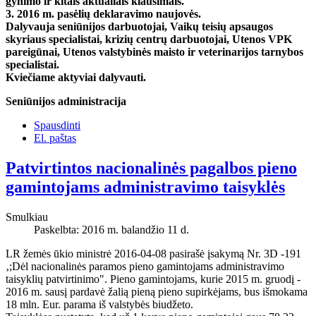
gynimo ir kitais aktualiais klausimais.
3. 2016 m. pasėlių deklaravimo naujovės.
Dalyvauja seniūnijos darbuotojai, Vaikų teisių apsaugos
skyriaus specialistai, krizių centrų darbuotojai, Utenos VPK
pareigūnai, Utenos valstybinės maisto ir veterinarijos tarnybos
specialistai.
Kviečiame aktyviai dalyvauti.
Seniūnijos administracija
Spausdinti
El. paštas
Patvirtintos nacionalinės pagalbos pieno
gamintojams administravimo taisyklės
Smulkiau
Paskelbta: 2016 m. balandžio 11 d.
LR žemės ūkio ministrė 2016-04-08 pasirašė įsakymą Nr. 3D -191
‚;Dėl nacionalinės paramos pieno gamintojams administravimo
taisyklių patvirtinimo". Pieno gamintojams, kurie 2015 m. gruodį -
2016 m. sausį pardavė žalią pieną pieno supirkėjams, bus išmokama
18 mln. Eur. parama iš valstybės biudžeto.