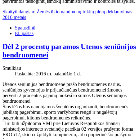
patvirtintos tiesioginių išmokų administravimo ir kontrolės taisyklės.
Skaityti daugiau: Žemės ūkio naudmenų ir kitų plotų deklaravimas
2016 metais
Spausdinti
El. paštas
Dėl 2 procentų paramos Utenos seniūnijos
bendruomenei
Smulkiau
Paskelbta: 2016 m. balandžio 1 d.
Utenos seniūnijos bendruomenė prašo bendruomenės narius,
seniūnijos gyventojus ir prijaučiančius bendruomenei žmones
pervesti 2 procentus pajamų mokesčio sumos Utenos seniūnijos
bendruomenei.
Šios lėšos bus naudojamos šventėms organizuoti, bendruomenės
jubiliatų pagerbimui, sporto varžyboms rengti ir nugalėtojų
pagerbimui, kitoms bendruomenės reikmėms.
Turi būti užpildoma VMI prie Lietuvos Respublikos finansų
ministerijos interneto svetainėje pateikta 02 versijos prašymo forma
FRO512, skirta užpildyti kompiuteriu, arba popierinė šio prašymo