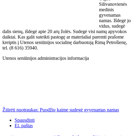
Silivanovienės
medinis
gyvenamas
namas. Išdegė jo
vidus, sudegė
dalis sienų, išdegė apie 20 arų žolės. Sudegė visi namų apyvokos
daiktai. Kas galit suteikti pastogę ar materialiai paremti prašome
kreiptis į Utenos seniūnijos socialinę darbuotoją Rimą Petrošienę,
tel. (8 616) 35940.
Utenos seniūnijos administracijos informacija
Žiūrėti nuotraukas: Puodžių kaime sudegė gyvenamas namas
Spausdinti
El. paštas