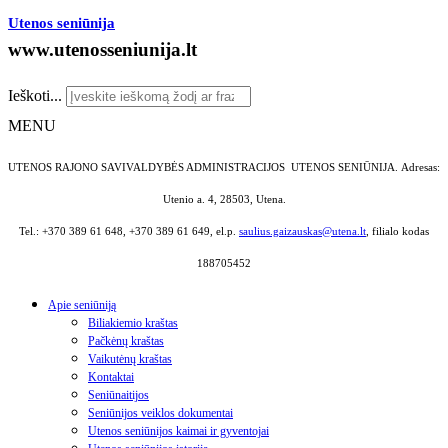
Utenos seniūnija
www.utenosseniunija.lt
Ieškoti...
MENU
UTENOS RAJONO SAVIVALDYBĖS ADMINISTRACIJOS UTENOS SENIŪNIJA.
Adresas:
Utenio a. 4, 28503, Utena.
Tel.: +370 389 61 648, +370 389 61 649, el.p.
saulius.gaizauskas@utena.lt
, filialo kodas
188705452
Apie seniūniją
Biliakiemio kraštas
Pačkėnų kraštas
Vaikutėnų kraštas
Kontaktai
Seniūnaitijos
Seniūnijos veiklos dokumentai
Utenos seniūnijos kaimai ir gyventojai