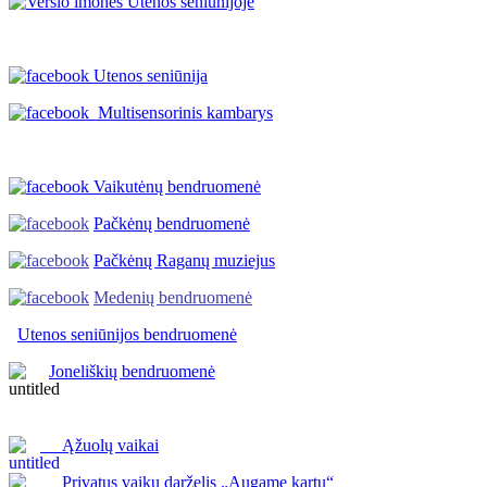
Utenos seniūnija
Multisensorinis kambarys
Vaikutėnų bendruomenė
Pačkėnų bendruomenė
Pačkėnų Raganų muziejus
Medenių bendruomenė
Utenos seniūnijos
bendruomenė
Joneliškių bendruomenė
Ąžuolų vaikai
Privatus vaikų darželis „Augame kartu“