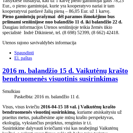
Taisyklėse nustatyta, kad už 1 karvę pieno gamintojai gaus 78,23
Eur., o pieno gamintojai, kurie yra kooperatyvo nariai ir tam
kooperatyvui pardavė žalią pieną – 86,05 Eur. už 1 karvę.
Pieno gamintojų prašymai dėl paramos išmokėjimo bus
priimami seniūnijose nuo balandžio 11 d. iki balandžio 22 d.
Daugiau informacijos Utenos seniūnijoje teikia žemės ūkio
specialistė Indrė Dikinienė, tel. (8 698) 52399, (8 662) 42418.
Utenos rajono savivaldybės informacija
Spausdinti
El. paštas
2016 m. balandžio 15 d. Vaikutėnų krašto
bendruomenės visuotinis susirinkimas
Smulkiau
Paskelbta: 2016 m. balandžio 11 d.
Visus, visus kviečiu
2016-04-15 18 val. į Vaikutėnų krašto
bendruomenės visuotinį susirinkimą
, kuriame atsiskaitysiu už
praeitus metus, pakalbėsime apie mūsų krašto perspektyvas,
ekologiją, vyksiančius projektus, renginius ir t.t.
Susirinkime dalyvauti kviečiami visi kas neabejingi Vaikutėnų