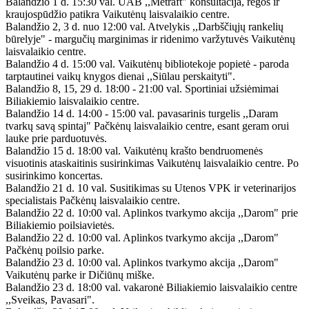
Balandžio 1 d. 15:30 val. UAB ,,Metraft" konsultacija, regos ir
kraujospūdžio patikra Vaikutėnų laisvalaikio centre.
Balandžio 2, 3 d. nuo 12:00 val. Atvelykis ,,Darbščiųjų rankelių
būrelyje" - margučių marginimas ir ridenimo varžytuvės Vaikutėnų
laisvalaikio centre.
Balandžio 4 d. 15:00 val. Vaikutėnų bibliotekoje popietė - paroda
tarptautinei vaikų knygos dienai ,,Siūlau perskaityti".
Balandžio 8, 15, 29 d. 18:00 - 21:00 val. Sportiniai užsiėmimai
Biliakiemio laisvalaikio centre.
Balandžio 14 d. 14:00 - 15:00 val. pavasarinis turgelis ,,Daram
tvarkų savą spintaj" Pačkėnų laisvalaikio centre, esant geram orui
lauke prie parduotuvės.
Balandžio 15 d. 18:00 val. Vaikutėnų krašto bendruomenės
visuotinis ataskaitinis susirinkimas Vaikutėnų laisvalaikio centre. Po
susirinkimo koncertas.
Balandžio 21 d. 10 val. Susitikimas su Utenos VPK ir veterinarijos
specialistais Pačkėnų laisvalaikio centre.
Balandžio 22 d. 10:00 val. Aplinkos tvarkymo akcija ,,Darom" prie
Biliakiemio poilsiavietės.
Balandžio 22 d. 10:00 val. Aplinkos tvarkymo akcija ,,Darom"
Pačkėnų poilsio parke.
Balandžio 23 d. 10:00 val. Aplinkos tvarkymo akcija ,,Darom"
Vaikutėnų parke ir Dičiūnų miške.
Balandžio 23 d. 18:00 val. vakaronė Biliakiemio laisvalaikio centre
,,Sveikas, Pavasari".