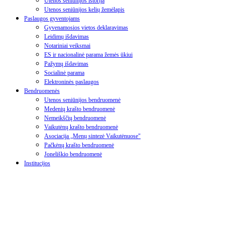
Utenos seniūnijos istorija
Utenos seniūnijos kelių žemėlapis
Paslaugos gyventojams
Gyvenamosios vietos deklaravimas
Leidimų išdavimas
Notariniai veiksmai
ES ir nacionalinė parama žemės ūkiui
Pažymų išdavimas
Socialinė parama
Elektroninės paslaugos
Bendruomenės
Utenos seniūnijos bendruomenė
Medenių krašto bendruomenė
Nemeikščių bendruomenė
Vaikutėnų krašto bendruomenė
Asociacija „Menų sintezė Vaikutėnuose"
Pačkėnų krašto bendruomenė
Joneliškio bendruomenė
Institucijos