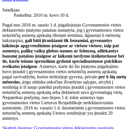
Smulkiau
Paskelbta: 2016 m. kovo 10 d.
Pagal nuo 2016 m. sausio 1 d. įsigaliojusias Gyvenamosios vietos
deklaravimo įstatymo pataisas numatyta, jog į gyvenamosios vietos
neturinčių asmenų apskaitą ribotam terminui, ilgiausiai 6 mėnesių
laikotarpiui,
gali būti įtraukiami tik benamiai, gyvenantys
laikinojo apgyvendinimo įstaigose ar viešose vietose, taip pat
asmenys, palikę vaikų globos namus ar šeimyną, atliekantys
bausmę pataisos įstaigose ar laikomi tardymo izoliatoriuose bei
tie, kurie teismo sprendimu gydomi specializuotuose psichikos
sveikatos įstaigose
. Asmenys, kurie iki šio įstatymo įsigaliojimo
buvo įtraukti į gyvenamosios vietos neturinčių asmenų apskaitą
pagal savivaldybę, kurios teritorijoje gyvena, privalo
per 6 šių metų
mėnesius
, jeigu atitinka anksčiau išvardytas sąlygas, atvykti į
seniūniją ir iš naujo pateikti prašymus įtraukti į gyvenamosios vietos
neturinčių asmenų apskaitą arba deklaruoti savo gyvenamąją vietą.
Nepateikus prašymų, nuo liepos 1 d. tokie asmenys taps
gyvenamosios vietos Lietuvos Respublikoje nedeklaravusiais
asmenimis. 2016 m. vasario 1 d. duomenimis į gyvenamosios vietos
neturinčių asmenų apskaitą Utenos seniūnijoje yra įtraukti 29
asmenys.
Skaityti daugiau: Gyvenamosios vietos deklaravimo naujovės