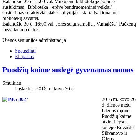
Balandžio 29 d.15:00 val. Vaikutėnų bibliotekoje popietė -
susitikimas ,,Biblioteka - erdvė bendruomeninei veiklai" -
susitikimas su aktyviausiais skaitytojais, skirta Nacionalinei
bibliotekų savaitei.
Balandžio 30 d. 16:00 val. Jorės su ansambliu ,,Varnalėša" Pačkėnų
laisvalaikio centre.
Utenos seniūnijos administracija
Spausdinti
El. paštas
Puodžių kaime sudegė gyvenamas namas
Smulkiau
Paskelbta: 2016 m. kovo 30 d.
2016 m. kovo 26
d. dienos metu
Utenos rajone,
Puodžių kaime,
atvira liepsna
sudegė Edvardo
Silivanovo ir
Olgos