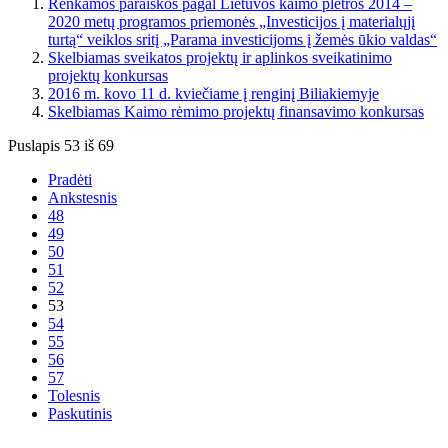
Renkamos paraiškos pagal Lietuvos kaimo plėtros 2014 –
2020 metų programos priemonės „Investicijos į materialųjį
turtą“ veiklos sritį „Parama investicijoms į žemės ūkio valdas“
Skelbiamas sveikatos projektų ir aplinkos sveikatinimo
projektų konkursas
2016 m. kovo 11 d. kviečiame į renginį Biliakiemyje
Skelbiamas Kaimo rėmimo projektų finansavimo konkursas
Puslapis 53 iš 69
Pradėti
Ankstesnis
48
49
50
51
52
53
54
55
56
57
Tolesnis
Paskutinis