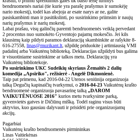
kraštui, o priimti sprendimus galės tik balso teisę turintys
bendruomenės nariai (tie kurie yra parašę prašymus ir sumokėję
nario mokestį), todėl kas abejoja ar esate narys ar ne, galite
pasiskambinti man ir pasitikslinti, po susirinkimo priimsim ir naujų
narių prašymus ir narių mokestį.
Labai prašau, visų galinčių paremti bendruomenės veiklą pervedant
2 procentus nuo sumokėto Gyventojo pajamų mokesčio. Jei kils
klausimų kaip pildyti paramos deklaraciją skambinkite ar rašykite 8-
616-27558,
linas@muzikant.lt
, užpildę priduokite į artimiausią VMI
padalinį arba Vaikutėnų biblioteką. Deklaracijas užpildyti bus galima
ir visuotiniame susirinkime ar talkos metu. Deklaracijų yra
Vaikutėnų bibliotekoje.
Po susirinkimo UKC Sudeikių skyriaus Žemaitės 2 dalių
komedija „Apsiriko", režisierė - Angelė Dikmonienė.
Taip pat primenu, kad 2016-04-22 Utenos seniūnija organizuoja
talką Degučių kapinaičių tvarkymui, o
2016-04-23
Vaikutėnų krašto
bendruomenė organizuoja pavasarinę talką
„DAROM
VAIKUTĖNUOSE 2016"
kurios metu tvarkysime parką,
gyvenvietės gatves ir Dičiūnų mišką. Todėl raginu visus būti
aktyvius, kuo gausiau dalyvauti ir prisidėti prie organizuojamų
akcijų.
Pagarbiai
Vaikutėnų krašto bendruomenės pirmininkas
Linas Vaitiekėnas