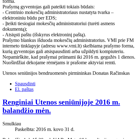
forma.
Prašymą gyventojas gali pateikti tokiais būdais:
- Centrinio mokesčių administratoriaus nustatyta tvarka –
elektroniniu būdu per EDS;
- Įteikti tiesiogiai mokesčių administratoriui (turėti asmens
dokumentą);
- Atsiųsti paštu (išskyrus elektroninį paštą).
Prašymo blankus išduoda mokesčių administratorius. VMI prie FM
interneto tinklapyje (adresu www.vmi.lt) skelbiama prašymo forma,
kurią gyventojas gali atsispausdinti arba užpildyti kompiuteriu.
Nepamirškite, kad prašymai priimami iki 2016 m. gegužės 1 dienos.
Nuoširdžiai dėkojame rėmėjams ir prašome aktyviai remti.
Utenos seniūnijos bendruomenės pirmininkas Donatas Račinskas
Spausdinti
El. paštas
Renginiai Utenos seniūnijoje 2016 m.
balandžio mėn.
Smulkiau
Paskelbta: 2016 m. kovo 31 d.