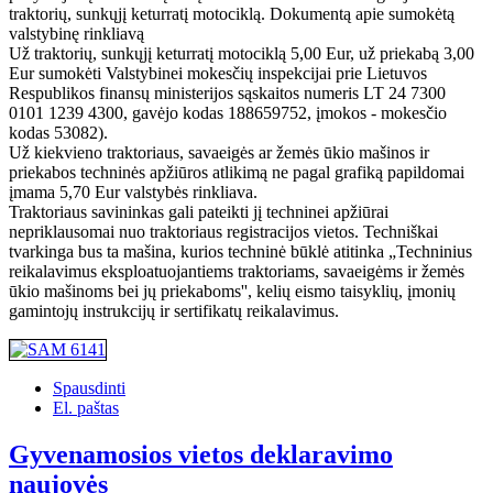
traktorių, sunkųjį keturratį motociklą. Dokumentą apie sumokėtą
valstybinę rinkliavą
Už traktorių, sunkųjį keturratį motociklą 5,00 Eur, už priekabą 3,00
Eur sumokėti Valstybinei mokesčių inspekcijai prie Lietuvos
Respublikos finansų ministerijos sąskaitos numeris LT 24 7300
0101 1239 4300, gavėjo kodas 188659752, įmokos - mokesčio
kodas 53082).
Už kiekvieno traktoriaus, savaeigės ar žemės ūkio mašinos ir
priekabos techninės apžiūros atlikimą ne pagal grafiką papildomai
įmama 5,70 Eur valstybės rinkliava.
Traktoriaus savininkas gali pateikti jį techninei apžiūrai
nepriklausomai nuo traktoriaus registracijos vietos. Techniškai
tvarkinga bus ta mašina, kurios techninė būklė atitinka „Techninius
reikalavimus eksploatuojantiems traktoriams, savaeigėms ir žemės
ūkio mašinoms bei jų priekaboms'', kelių eismo taisyklių, įmonių
gamintojų instrukcijų ir sertifikatų reikalavimus.
Spausdinti
El. paštas
Gyvenamosios vietos deklaravimo
naujovės