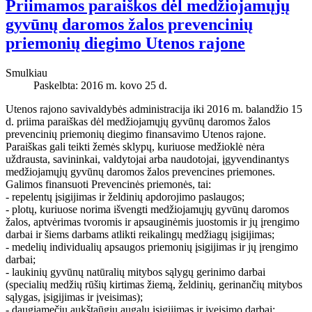
Priimamos paraiškos dėl medžiojamųjų
gyvūnų daromos žalos prevencinių
priemonių diegimo Utenos rajone
Smulkiau
Paskelbta: 2016 m. kovo 25 d.
Utenos rajono savivaldybės administracija iki 2016 m. balandžio 15
d. priima paraiškas dėl medžiojamųjų gyvūnų daromos žalos
prevencinių priemonių diegimo finansavimo Utenos rajone.
Paraiškas gali teikti žemės sklypų, kuriuose medžioklė nėra
uždrausta, savininkai, valdytojai arba naudotojai, įgyvendinantys
medžiojamųjų gyvūnų daromos žalos prevencines priemones.
Galimos finansuoti Prevencinės priemonės, tai:
- repelentų įsigijimas ir želdinių apdorojimo paslaugos;
- plotų, kuriuose norima išvengti medžiojamųjų gyvūnų daromos
žalos, aptvėrimas tvoromis ir apsauginėmis juostomis ir jų įrengimo
darbai ir šiems darbams atlikti reikalingų medžiagų įsigijimas;
- medelių individualių apsaugos priemonių įsigijimas ir jų įrengimo
darbai;
- laukinių gyvūnų natūralių mitybos sąlygų gerinimo darbai
(specialių medžių rūšių kirtimas žiemą, želdinių, gerinančių mitybos
sąlygas, įsigijimas ir įveisimas);
- daugiamečių aukštaūgių augalų įsigijimas ir įveisimo darbai;