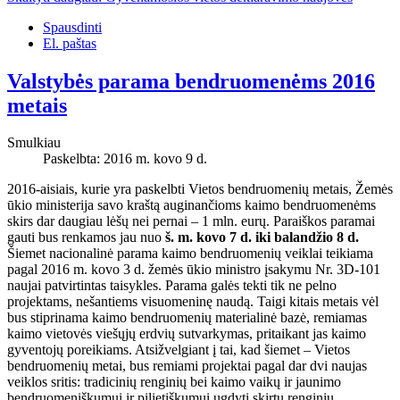
Spausdinti
El. paštas
Valstybės parama bendruomenėms 2016
metais
Smulkiau
Paskelbta: 2016 m. kovo 9 d.
2016-aisiais, kurie yra paskelbti Vietos bendruomenių metais, Žemės
ūkio ministerija savo kraštą auginančioms kaimo bendruomenėms
skirs dar daugiau lėšų nei pernai – 1 mln. eurų. Paraiškos paramai
gauti bus renkamos jau nuo
š. m. kovo 7
d. iki balandžio 8 d.
Šiemet nacionalinė parama kaimo bendruomenių veiklai teikiama
pagal 2016 m. kovo 3 d. žemės ūkio ministro įsakymu Nr. 3D-101
naujai patvirtintas taisykles. Parama galės tekti tik ne pelno
projektams, nešantiems visuomeninę naudą. Taigi kitais metais vėl
bus stiprinama kaimo bendruomenių materialinė bazė, remiamas
kaimo vietovės viešųjų erdvių sutvarkymas, pritaikant jas kaimo
gyventojų poreikiams. Atsižvelgiant į tai, kad šiemet – Vietos
bendruomenių metai, bus remiami projektai pagal dar dvi naujas
veiklos sritis: tradicinių renginių bei kaimo vaikų ir jaunimo
bendruomeniškumui ir pilietiškumui ugdyti skirtų renginių