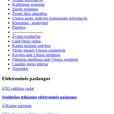
Kultūriniai renginiai
Sporto renginiai
Žemės ūkio aktualijos
Utenos apskr. policijos komisariato informacija
Klausimai - atsakymai
Padėkos
------------------------
Žymūs kraštiečiai
Lankytinos vietos
Kaimo turizmo sodybos
Verslo įmonės Utenos seniūnijoje
Knygos apie Utenos seniūniją
Filmuota medžiaga apie Utenos seniūniją
Liaudies meno kūrėjai
Nuorodos
Elektroninės paslaugos
Seniūnijos teikiamos elektroninės paslaugos