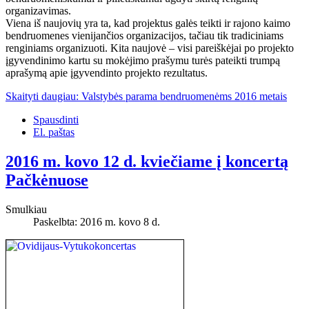
organizavimas.
Viena iš naujovių yra ta, kad projektus galės teikti ir rajono kaimo
bendruomenes vienijančios organizacijos, tačiau tik tradiciniams
renginiams organizuoti. Kita naujovė – visi pareiškėjai po projekto
įgyvendinimo kartu su mokėjimo prašymu turės pateikti trumpą
aprašymą apie įgyvendinto projekto rezultatus.
Skaityti daugiau: Valstybės parama bendruomenėms 2016 metais
Spausdinti
El. paštas
2016 m. kovo 12 d. kviečiame į koncertą
Pačkėnuose
Smulkiau
Paskelbta: 2016 m. kovo 8 d.