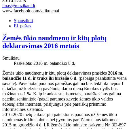
8-616-27558
linas@muzikant.lt
www.facebook.com/vaikutenai
Spausdinti
El. paštas
Žemės ūkio naudmenų ir kitų plotų
deklaravimas 2016 metais
Smulkiau
Paskelbta: 2016 m. balandžio 8 d.
Žemės ūkio naudmenų ir kitų plotų deklaravimas prasidės
2016 m.
balandžio 11 d. ir truks iki birželio 6 d.
(pabaiga paankstinta viena
savaite). Pavėluotai paramos paraiškas galima bus teikti iki liepos 1
d. tačiau už kiekvieną pavėluotą darbo dieną išmokos dydis bus
mažinamas 1 %. Kaip ir ankstesniais metais, paraiškas bus galima
pateikti seniūnijoje (pagal paramos gavėjo žemės ūkio valdos
adresą) arba internetu, prisijungus prie paraiškų priėmimo
informacinės sistemos.
2016-2020 metų laikotarpiu pateiktoms paramos už žemės ūkio
naudmenas ir kitus plotus bei gyvulius paraiškoms bus taikomos
2015 m. gruodžio 4 d. LR žemės ūkio ministro įsakymu Nr. 3D-897