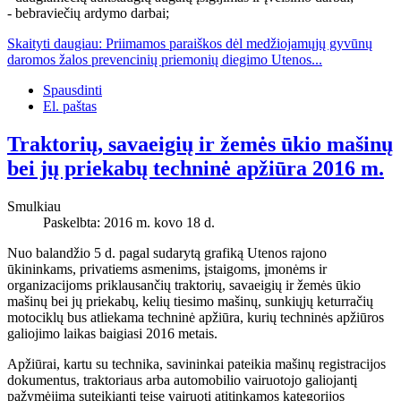
- bebraviečių ardymo darbai;
Skaityti daugiau: Priimamos paraiškos dėl medžiojamųjų gyvūnų
daromos žalos prevencinių priemonių diegimo Utenos...
Spausdinti
El. paštas
Traktorių, savaeigių ir žemės ūkio mašinų
bei jų priekabų techninė apžiūra 2016 m.
Smulkiau
Paskelbta: 2016 m. kovo 18 d.
Nuo balandžio 5 d. pagal sudarytą grafiką Utenos rajono
ūkininkams, privatiems asmenims, įstaigoms, įmonėms ir
organizacijoms priklausančių traktorių, savaeigių ir žemės ūkio
mašinų bei jų priekabų, kelių tiesimo mašinų, sunkiųjų keturračių
motociklų bus atliekama techninė apžiūra, kurių techninės apžiūros
galiojimo laikas baigiasi 2016 metais.
Apžiūrai, kartu su technika, savininkai pateikia mašinų registracijos
dokumentus, traktoriaus arba automobilio vairuotojo galiojantį
pažymėjimą suteikiantį teisę vairuoti atitinkamos kategorijos